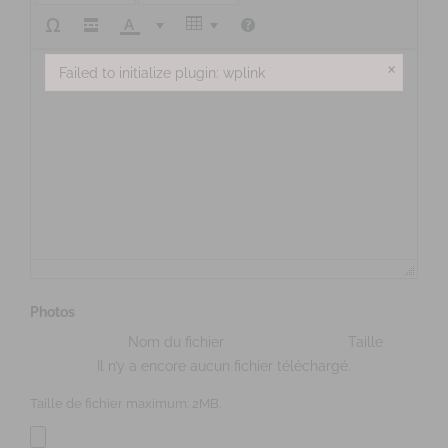
×
Failed to initialize plugin: wplink
Failed to initialize plugin: wplink
Photos
Nom du fichier
Taille
Il n’y a encore aucun fichier téléchargé.
Taille de fichier maximum: 2MB.