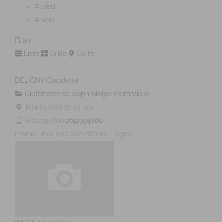
A pied
À vélo
Filtre
Liste
Grille
Carte
DELIGNY Claudette
Diplômé(e) de Sophrologie Formations
Montauban
61.93 km
0612394860
0612394860
Promo : mai 03 Code déonto. : signé