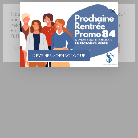
Nous utilisons des cookies sur notre site internet pour
vous offrir une expérience plus pertinente en
mémorisant vos préférences et vos visites répétées.
En cliquant sur "J'accepte", vous consentez à
l'utilisation de TOUS les cookies.
Paramètres des Cookies
J'accepte
Je refuse
Relancer la recherche lorsque la carte est déplacée
Devenez Sophrologue