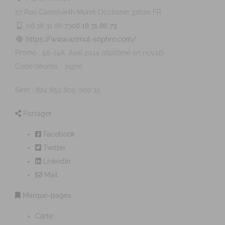
27 Rue Castelvielh
Muret
Occitanie
31600
FR
06 18 31 86 73
06 18 31 86 73
https://www.azimut-sophro.com/
Promo : 58-14A, Avril 2014 (diplômé en nov.16)
Code déonto. : signé
Siret : 824 859 805 000 15
Partager
Facebook
Twitter
LinkedIn
Mail
Marque-pages
Carte