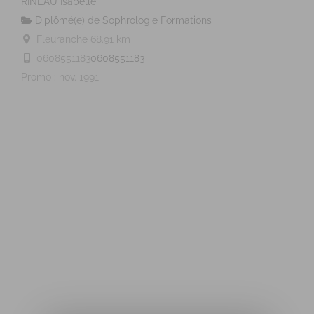
RINEAU Isabelle
Diplômé(e) de Sophrologie Formations
Fleuranche
68.91 km
0608551183
0608551183
Promo : nov. 1991