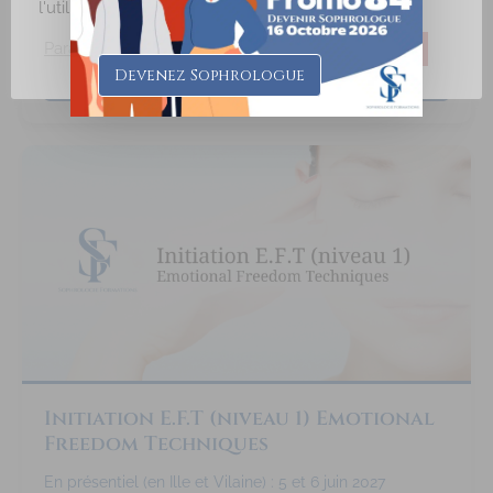
Directeur & Sophrologue
l'utilisation de TOUS les cookies.
Paramètres des Cookies
J'accepte
Je refuse
Devenez Sophrologue
En savoir plus
Initiation E.F.T (niveau 1) Emotional
Freedom Techniques
En présentiel (en Ille et Vilaine) : 5 et 6 juin 2027