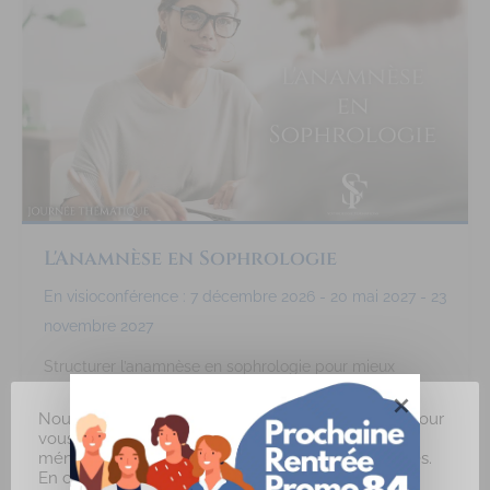
L'Anamnèse en Sophrologie
En visioconférence : 7 décembre 2026 - 20 mai 2027 - 23
novembre 2027
Structurer l’anamnèse en sophrologie pour mieux
comprendre la demande et poser les bases d’un
Nous utilisons des cookies sur notre site internet pour
accompagnement adapté.
vous offrir une expérience plus pertinente en
mémorisant vos préférences et vos visites répétées.
Arnaud Hayaert
En cliquant sur "J'accepte", vous consentez à