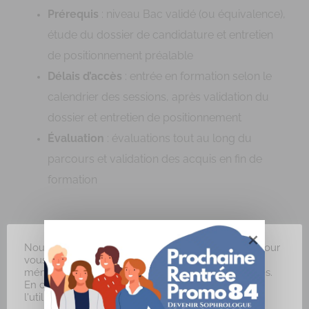
Prérequis
: niveau Bac validé (ou équivalence),
étude du dossier de candidature et entretien
de positionnement préalable
Délais d’accès
: entrée en formation selon le
calendrier des sessions, après validation du
dossier et entretien de positionnement
Évaluation
: évaluations tout au long du
parcours et validation des acquis en fin de
formation
Nous utilisons des cookies sur notre site internet pour
vous offrir une expérience plus pertinente en
mémorisant vos préférences et vos visites répétées.
En cliquant sur "J'accepte", vous consentez à
l'utilisation de TOUS les cookies.