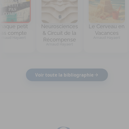
que petit
Neurosciences
Le Cerveau en
s compte
& Circuit de la
Vacances
aud Hayaert
Arnaud Hayaert
Récompense
Arnaud Hayaert
Voir toute la bibliographie