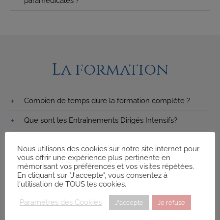
paramédicales ?
La formation
Combien de temps dure la formation complète ?
Que sont les Entraînements Dirigés Intensifs?
Que sont les Travaux Dirigés Intensifs?
Nous utilisons des cookies sur notre site internet pour
vous offrir une expérience plus pertinente en
En quoi consiste le travail personnel ?
mémorisant vos préférences et vos visites répétées.
En cliquant sur "J'accepte", vous consentez à
Est-il possible de suivre la formation par
l'utilisation de TOUS les cookies.
correspondance ?
Paramètres des Cookies
J'accepte
Je refuse
Y a-t-il des évaluations et un contrôle des acquis ?
Devenez Sophrologue