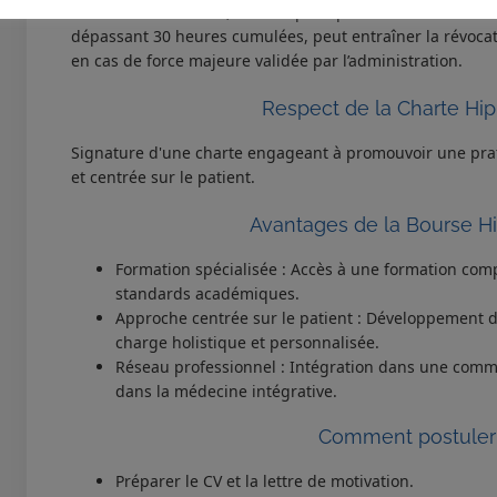
l’ensemble des cours, ateliers pratiques et évaluations. T
Devenir Sophrologue
dépassant 30 heures cumulées, peut entraîner la révocat
en cas de force majeure validée par l’administration.
Respect de la Charte Hi
Signature d'une charte engageant à promouvoir une prat
et centrée sur le patient.
Avantages de la Bourse H
Formation spécialisée : Accès à une formation com
standards académiques.
Approche centrée sur le patient : Développement 
charge holistique et personnalisée.
Réseau professionnel : Intégration dans une com
dans la médecine intégrative.
Comment postuler
Préparer le CV et la lettre de motivation.