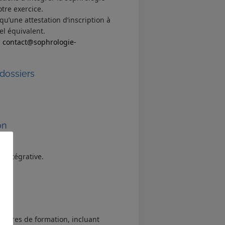
otre exercice.
 qu’une attestation d’inscription à
el équivalent.
:
contact@sophrologie-
 dossiers
on
 intégrative.
on.
heures de formation, incluant