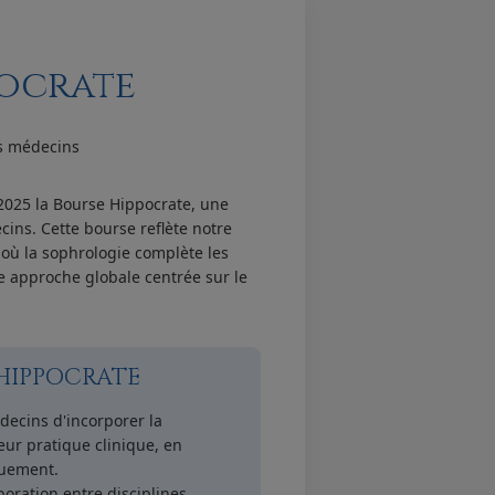
pocrate
s médecins
2025 la Bourse Hippocrate, une
cins. Cette bourse reflète notre
où la sophrologie complète les
e approche globale centrée sur le
 HIPPOCRATE
decins d'incorporer la
ur pratique clinique, en
quement.
boration entre disciplines