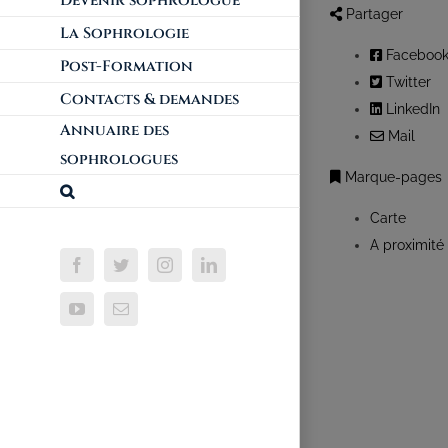
Devenir sophrologue
Partager
La Sophrologie
Faceboo
Post-Formation
Twitter
Contacts & demandes
LinkedIn
Annuaire des
Mail
sophrologues
Marque-pages
Carte
A proximité