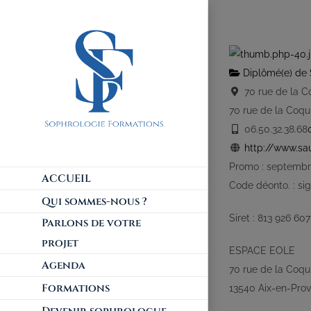
Diplômé(e) de 
70 rue de la C
70 rue de la Coqu
06.50.32.38.68
http://www.sau
Promo : septembre
ACCUEIL
Code déonto. : si
Qui sommes-nous ?
Siret : 813 926 60
Parlons de votre
projet
ESPACE EOLE
Agenda
70 rue de la Coqu
Formations
13540 Aix-en-Prov