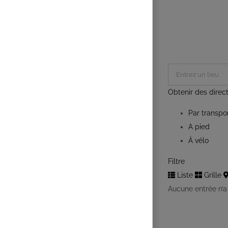
Obtenir des direc
Par transp
A pied
À vélo
Filtre
Liste
Grille
Aucune entrée n’a