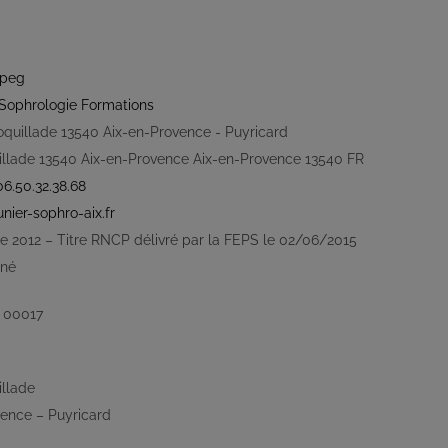
Sophrologie Formations
oquillade 13540 Aix-en-Provence - Puyricard
illade 13540 Aix-en-Provence
Aix-en-Provence
13540
FR
06.50.32.38.68
nier-sophro-aix.fr
 2012 – Titre RNCP délivré par la FEPS le 02/06/2015
gné
7 00017
illade
ence – Puyricard