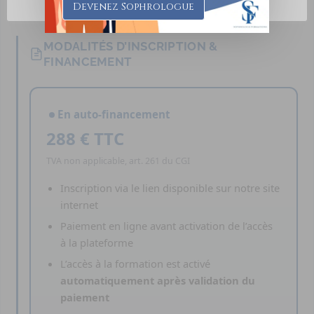
Devenez Sophrologue
MODALITÉS D’INSCRIPTION &
FINANCEMENT
En auto-financement
288 € TTC
TVA non applicable, art. 261 du CGI
Inscription via le lien disponible sur notre site
internet
Paiement en ligne avant activation de l’accès
à la plateforme
L’accès à la formation est activé
automatiquement après validation du
paiement