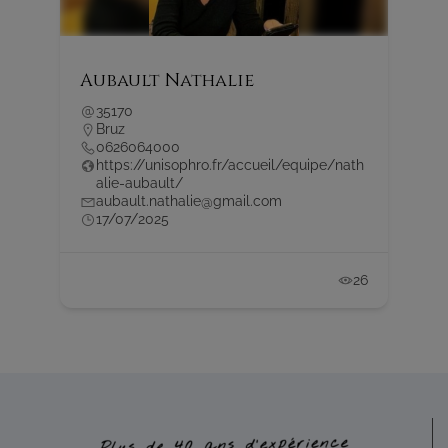
Aubault Nathalie
35170
Bruz
0626064000
https://unisophro.fr/accueil/equipe/nath
alie-aubault/
aubault.nathalie@gmail.com
17/07/2025
18
26