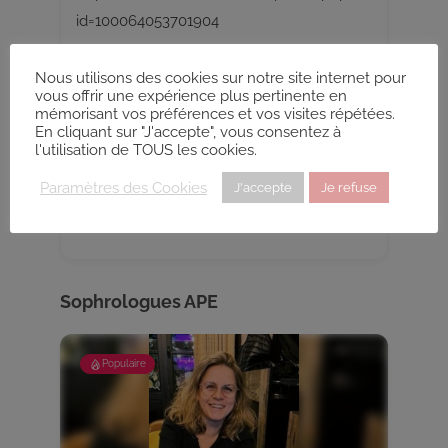
id=100064053701904
Youtube
Nous utilisons des cookies sur notre site internet pour
https://www.youtube.com/@gabrielvoisin
vous offrir une expérience plus pertinente en
mémorisant vos préférences et vos visites répétées.
3261
En cliquant sur "J'accepte", vous consentez à
l'utilisation de TOUS les cookies.
Instagram
Paramètres des Cookies
J'accepte
Je refuse
https://www.instagram.com/naitreetexiste
Devenez Sophrologue
r/
Sophrologues APE
Populaire