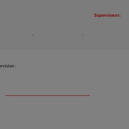
Superviseurs :
–
–
rvision :