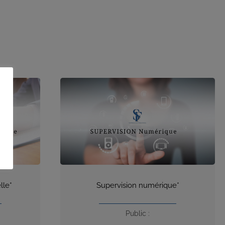
lle*
Supervision numérique*
Public :