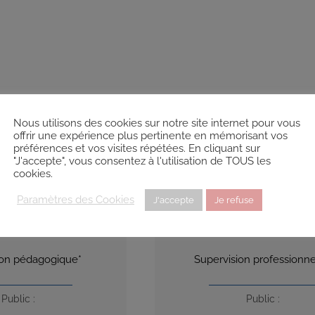
Nous utilisons des cookies sur notre site internet pour vous
offrir une expérience plus pertinente en mémorisant vos
préférences et vos visites répétées. En cliquant sur
"J'accepte", vous consentez à l'utilisation de TOUS les
cookies.
Paramètres des Cookies
J'accepte
Je refuse
Devenir Sophrologue
ion pédagogique*
Supervision professionne
Public :
Public :