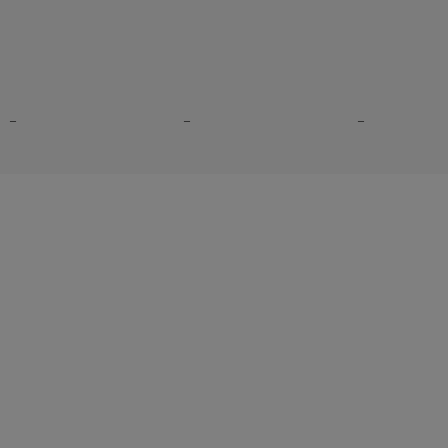
–
–
–