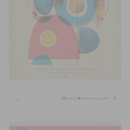
La Santé Mentale Positive · par Gilles
Meyer et Arnaud Hayaert
€
20,00
€
25,99
Détails
Ajouter au panier