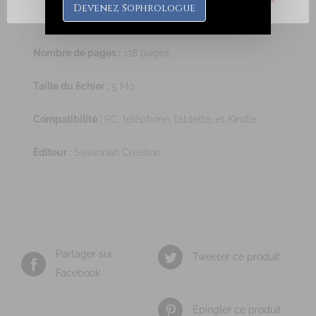
Devenez Sophrologue
Langue :
Français
Nombre de pages :
118 pages
Taille du fichier :
5 Mo
Compatibilité :
PC, téléphone, tablette, et Kindle
Éditeur :
Savannah Creation
Partager sur
Tweeter ce produit
Facebook
Épingler ce produit