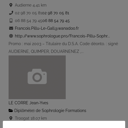
Audierne
4.41 km
02 98 70 05 81
02 98 70 05 81
06 88 54 79 45
06 88 54 79 45
Francois.Pillu-Le-Gall@wanadoo.fr
http://www.sophrologue.pro/Francois-Pillu-Sophr...
Promo : mai 2003 – Titulaire du D.S.A. Code déonto. : signé
AUDIERNE, QUIMPER, DOUARNENEZ ,...
LE CORRE Jean-Yves
Diplômé(e) de Sophrologie Formations
Troogat
18.07 km
02 98 82 69 68
02 98 82 69 68