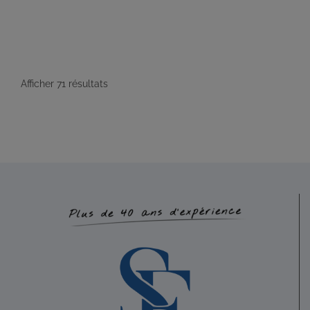
Promo : nov. 2008
BARBEDETTE Claudie
Diplômé(e) de Sophrologie Formations
Afficher 71 résultats
Quimper
29.29 km
Promo : avril 2011 Code déonto. : signé
SALAUN Ronan
Diplômé(e) de Sophrologie Formations
Quimper
29.41 km
06 23 68 02 76
06 23 68 02 76
Promo : 53-11S – Titre RNCP délivré par la FEPS le
23/11/16 Code déonto. : signé
LE GRILL Anne
Diplômé(e) de Sophrologie Formations