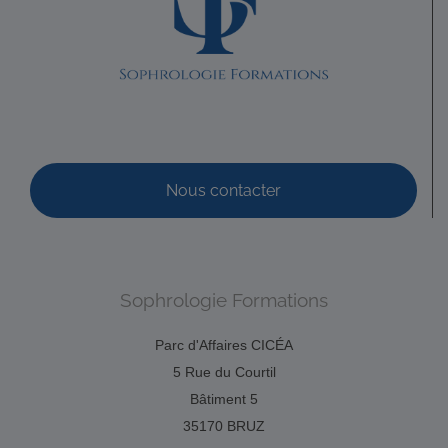
Quimper
29.56 km
Promo : 59-14O, octobre 2014 (diplômée en nov.16) Code
déonto. : signé
LE MEUR Anne
Diplômé(e) de Sophrologie Formations
Quimper
29.73 km
Nous contacter
06 29 68 90 90
06 29 68 90 90
Promo : 57-13S (septembre 2013) – Titre RNCP délivré par
la FEPS le 27/01/2016 Code déonto....
Sophrologie Formations
Parc d'Affaires CICÉA
5 Rue du Courtil
Bâtiment 5
35170 BRUZ
CASTRIC Nadine