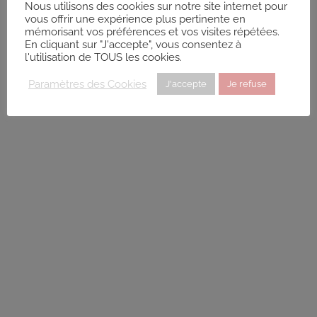
Nous utilisons des cookies sur notre site internet pour
Promo : nov. 1997
vous offrir une expérience plus pertinente en
mémorisant vos préférences et vos visites répétées.
En cliquant sur "J'accepte", vous consentez à
HENAFF Elise
l'utilisation de TOUS les cookies.
Relancer la recherche lorsque la carte est déplacée
Diplômé(e) de Sophrologie Formations
Paramètres des Cookies
J'accepte
Je refuse
Pluguffan
23.74 km
Devenez Sophrologue
Promo : Avril 2011 Code déonto. : signé
BERNARD Valérie
Diplômé(e) de Sophrologie Formations
Pont L'Abbé
27.46 km
Promo : mai 2009 Code déonto. : signé