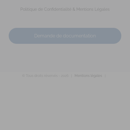
Promotion 60 (avril 2015)
Politique de Confidentialité & Mentions Légales
Demande de documentation
DURAND Esméralda
© Tous droits réservés -
2026 |
Mentions légales
|
Diplômé(e) de Sophrologie Formations
6 rue du vieux pont 56000 Locmiquelic
2.66 km
06.16.03.90.20
06.16.03.90.20
esmeralda.sophro@gmail.com
http://www.esmeralda-sophrologie.com
Promo : Sept. 2012 – Titre RNCP délivré par la FEPS le
02/06/2015 Code déonto. : signé Titr...