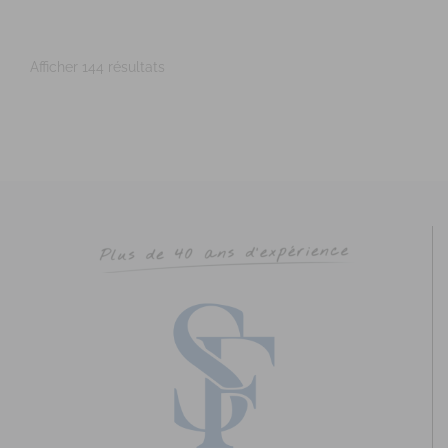
06.26.38.10.11
06.26.38.10.11
http://www.soserenite.com/
Afficher 144 résultats
Promo : mai 10 – Titulaire du D.S.A. – Titre RNCP délivré
par la FEPS le 02/06/2015 C...
ROUSSEL Anne
Diplômé(e) de Sophrologie Formations
Lorient, France
0.59 km
Promotion 61 (octobre 2015)
LE VIGOUROUX Céline
Diplômé(e) de Sophrologie Formations
Lorient, France
0.59 km
Promotion 61 (octobre 2015)