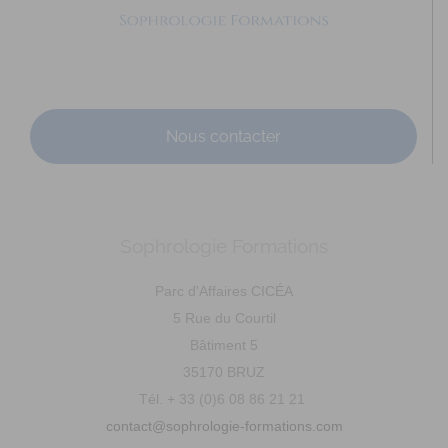
Nous contacter
HERBAUT VIRY Armelle
Diplômé(e) de Sophrologie Formations
64 Rue Monistrol, Lorient, France
1.64 km
0611911658
0611911658
Sophrologie Formations
armelle.herbaut@gmail.com
https://www.sophrologie-lorient-monistrol.fr
Parc d'Affaires CICÉA
Promo 62 / 2016 En libéral : Espace Santé de Monistrol –
5 Rue du Courtil
64 Rue Monistrol 56100 LORIENT
Bâtiment 5
35170 BRUZ
BERTRAND Evelyne
Tél. + 33 (0)6 08 86 21 21
Diplômé(e) de Sophrologie Formations
contact@sophrologie-formations.com
Lanester, France
2.59 km