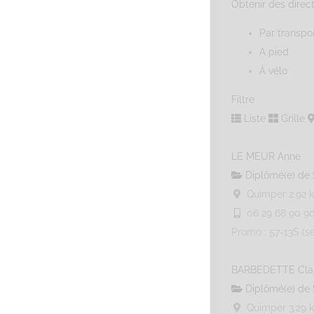
Obtenir des direc
Par transp
A pied
À vélo
Filtre
Liste
Grille
LE MEUR Anne
Diplômé(e) de 
Quimper
2.92 
06 29 68 90 9
Promo : 57-13S (s
BARBEDETTE Cla
Diplômé(e) de 
Quimper
3.29 