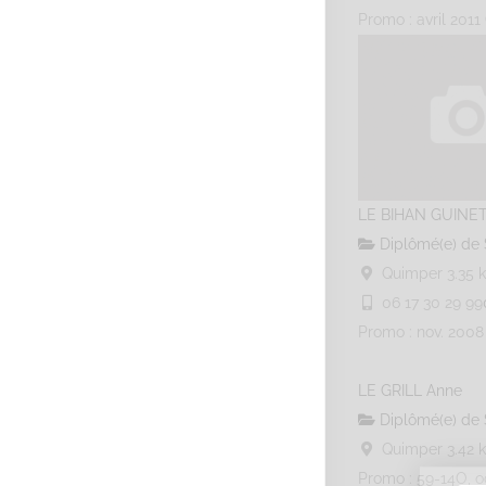
Promo : avril 2011
LE BIHAN GUINET
Diplômé(e) de 
Quimper
3.35 
06 17 30 29 99
Promo : nov. 2008
LE GRILL Anne
Diplômé(e) de 
Quimper
3.42 
Promo : 59-14O, o