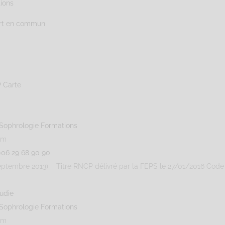
tions
ort en commun
Carte
Sophrologie Formations
km
0
06 29 68 90 90
eptembre 2013) – Titre RNCP délivré par la FEPS le 27/01/2016 Code 
udie
Sophrologie Formations
km