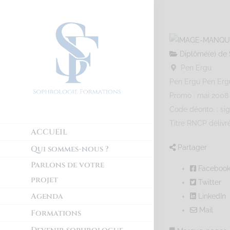
Diplômé(e) de 
Pen Ergu
Pen Ergu
Pen Erg
Promo : mai 2008 
Code déonto. : si
Titre RNCP délivr
ACCUEIL
Partager
Qui sommes-nous ?
Parlons de votre
Faceboo
projet
Twitter
Agenda
LinkedIn
Mail
Formations