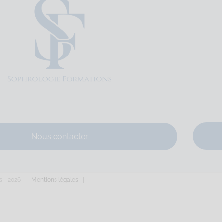
 Hélène
Sophrologie Formations
.79 km
Code déonto. : signé
Sophrologie Formations
.42 km
Code déonto. : signé
Nous contacter
s -
2026 |
Mentions légales
|
ves