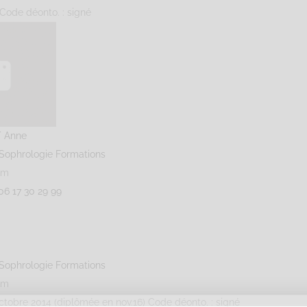
 Code déonto. : signé
 Anne
Sophrologie Formations
km
06 17 30 29 99
Sophrologie Formations
km
ctobre 2014 (diplômée en nov.16) Code déonto. : signé