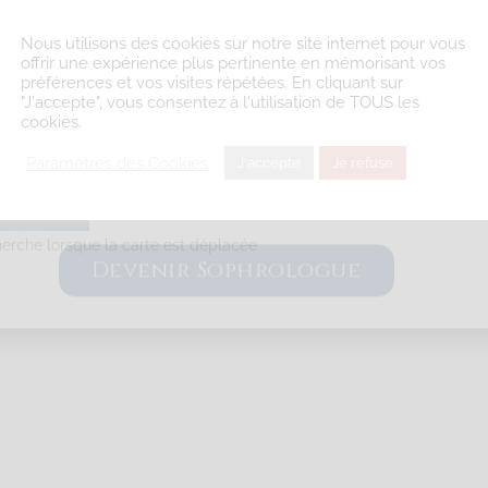
Nous utilisons des cookies sur notre site internet pour vous
offrir une expérience plus pertinente en mémorisant vos
Sophrologie Formations
préférences et vos visites répétées. En cliquant sur
"J'accepte", vous consentez à l'utilisation de TOUS les
km
cookies.
06 23 68 02 76
Paramètres des Cookies
J'accepte
Je refuse
Titre RNCP délivré par la FEPS le 23/11/16 Code déonto. : signé
Devenir Sophrologue
herche lorsque la carte est déplacée
Sophrologie Formations
, Quimper, France
4.36 km
06 73 96 74 06
picard.fr/