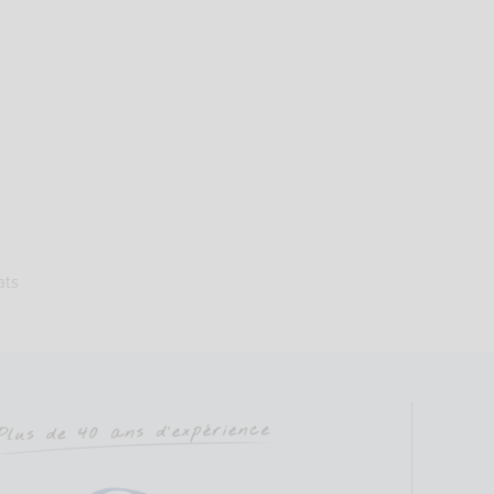
Sophrologie Formations
 km
98519981
ats
Sophrologie Formations
.35 km
06 89 39 17 43