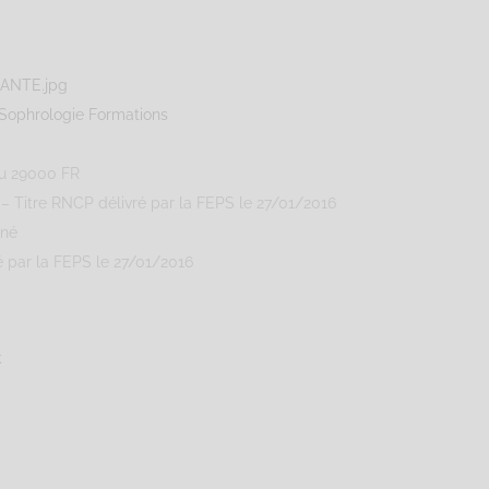
Sophrologie Formations
u
29000
FR
– Titre RNCP délivré par la FEPS le 27/01/2016
gné
é par la FEPS le 27/01/2016
k