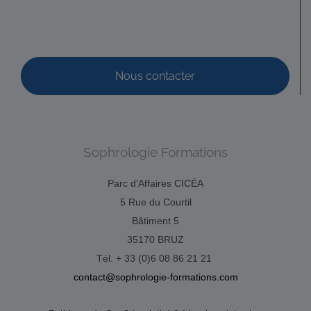
PLANTARD Séverine
Diplômé(e) de Sophrologie Formations
Lannion
26.63 km
Nous contacter
Promo : sept. 2011 – Titre RNCP délivré par la FEPS le
27/01/2016 Code déonto. : signé
PHILIPPE BERNARD Catherine
Sophrologie Formations
Diplômé(e) de Sophrologie Formations
Lannion
26.63 km
Parc d'Affaires CICÉA
Promo : nov. 2010 Code déonto. : signé
5 Rue du Courtil
Bâtiment 5
35170 BRUZ
Tél. + 33 (0)6 08 86 21 21
contact@sophrologie-formations.com