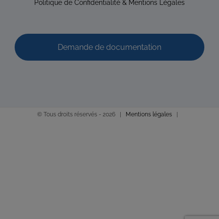
Politique de Confidentialité & Mentions Légales
LE PICARD Gilles
Diplômé(e) de Sophrologie Formations
Lannion
26.68 km
Demande de documentation
06 16 43 26 42
06 16 43 26 42
Promo : mai 1991
© Tous droits réservés -
2026 |
Mentions légales
|
AUFFRET Anne
Diplômé(e) de Sophrologie Formations
15 Rue du Stade, 22810 Plougonver, France
30.9 km
06 84 24 72 93
06 84 24 72 93