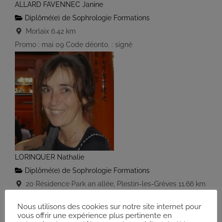
ALLARD FAVENNEC Janine
Diplômé(e) de Sophrologie Formations
Morlaix
6.42 km
Promo : mai 09 Code déonto. : signé
LORINQUER Nathalie
Diplômé(e) de Sophrologie Formations
20 Résidence Park an allée, Plestin-les-Grèves
11.66 km
06 75 36 95 07
06 75 36 95 07
Nous utilisons des cookies sur notre site internet pour
contact@nathalielorinquer.com
vous offrir une expérience plus pertinente en