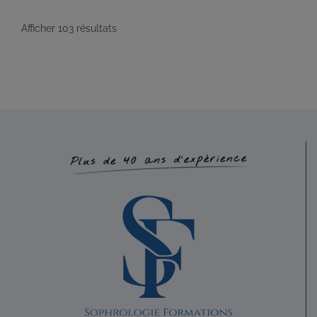
2018
Afficher 103 résultats
BLANCHARD Jacqueline
Diplômé(e) de Sophrologie Formations
Lannion
26.31 km
0664639290
0664639290
Promo : nov.96 Code déonto. : signé
LAUVERGNE Muriel
Diplômé(e) de Sophrologie Formations
Lannion
26.58 km
Promo : Mars 2012 Code déonto. : signé