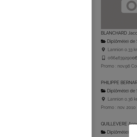
BLANCHARD Jacq
Diplômé(e) de 
Lannion
0.33 
0664639290
06
Promo : nov.96 Co
PHILIPPE BERNAR
Diplômé(e) de 
Lannion
0.36 
Promo : nov. 2010
QUILLEVERE Anne
Diplômé(e) de 