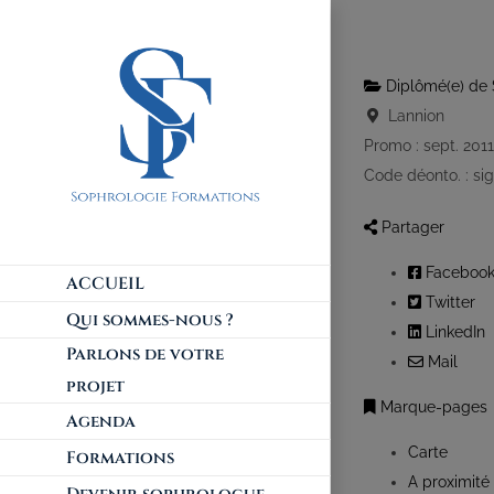
Diplômé(e) de 
Lannion
Promo : sept. 201
Code déonto. : si
Partager
Faceboo
ACCUEIL
Twitter
Qui sommes-nous ?
LinkedIn
Parlons de votre
Mail
projet
Marque-pages
Agenda
Carte
Formations
A proximité