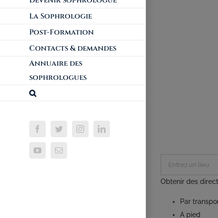
Devenir sophrologue
La Sophrologie
Post-Formation
Contacts & demandes
Annuaire des
sophrologues
Obtenir des direc
Par transp
A pied