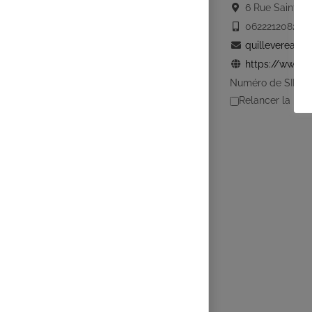
6 Rue Saint-Yv
0622212082
06
quilleveream@
https://www.re
Numéro de SIRET 
Relancer la rec
GENDRE Aude
Diplômé(e) de 
Lannion
0.44 
Promo : mai 02
LAUVERGNE Muri
Diplômé(e) de 
Lannion
0.64 
Promo : Mars 2012