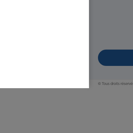
LORINQUER Natha
Diplômé(e) de 
20 Résidence Pa
06 75 36 95 07
contact@natha
https://www.na
Promo : mai 2009 
© Tous droits réservé
VERMILLARD Cori