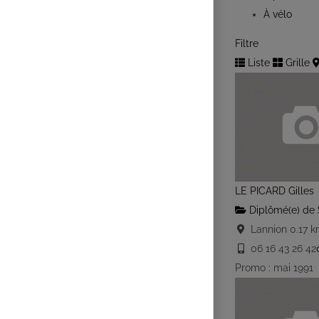
À vélo
Filtre
Liste
Grille
LE PICARD Gilles
Diplômé(e) de 
Lannion
0.17 
06 16 43 26 42
Promo : mai 1991