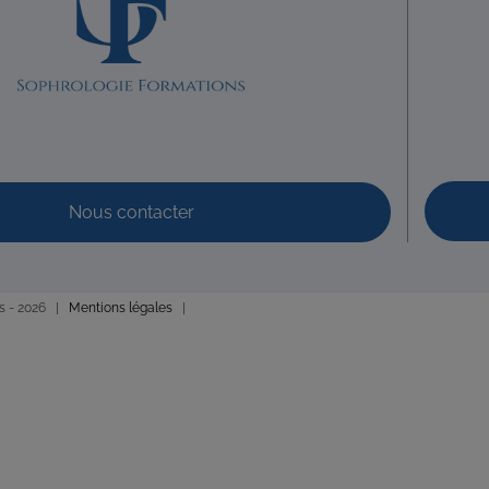
lie
Sophrologie Formations
rk an allée, Plestin-les-Grèves
15.02 km
06 75 36 95 07
lielorinquer.com
thalielorinquer.com
Nous contacter
Code déonto. : signé
s -
2026 |
Mentions légales
|
nne