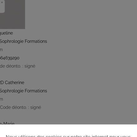
ueline
Sophrologie Formations
km
64639290
de déonto. : signé
D Catherine
Sophrologie Formations
km
 Code déonto. : signé
-Marie
Sophrologie Formations
Supervisé(e)
RNCP
Santé
Soc
Nous utilisons des cookies sur notre site internet pour vous