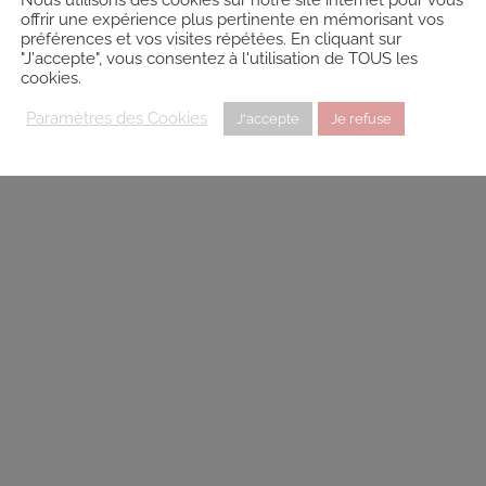
es, 22300 Lannion, France
0.38 km
offrir une expérience plus pertinente en mémorisant vos
préférences et vos visites répétées. En cliquant sur
22212082
"J'accepte", vous consentez à l'utilisation de TOUS les
yahoo.fr
cookies.
spiresophrologie.bzh
Paramètres des Cookies
J'accepte
Je refuse
: 883 445 421 00018 Année du diplôme : 2018
herche lorsque la carte est déplacée
Devenir Sophrologue
Sophrologie Formations
km
el
Sophrologie Formations
km
 Code déonto. : signé