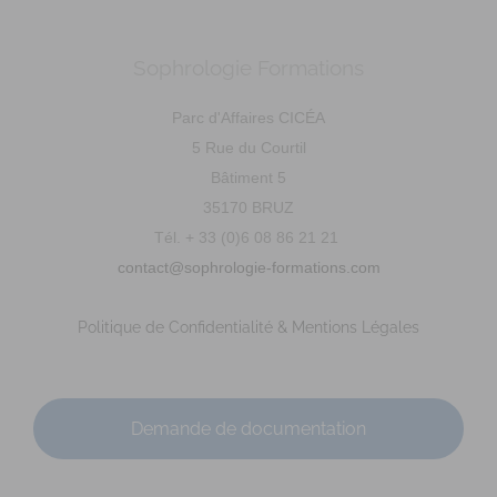
Sophrologie Formations
CHALMEL Christine (50560)
Supervisé(e)
Téléconsultation possible
RNCP
Parc d'Affaires CICÉA
Santé
Entreprise
Education
Social
Emploi
5 Rue du Courtil
Sport
Bâtiment 5
20 Rue des Frères Lacolley, Gouville-sur-Mer, France
35170 BRUZ
64.95 km
Tél. + 33 (0)6 08 86 21 21
0610615309
0610615309
contact@sophrologie-formations.com
chalmel.christine@gmail.com
https://co-transformaction.fr/
Politique de Confidentialité & Mentions Légales
Adresse : 20 rue des Frères Lacolley Code Postal : 50560
Ville : GOUVILLE SUR MER Numéro de SIRET...
Demande de documentation