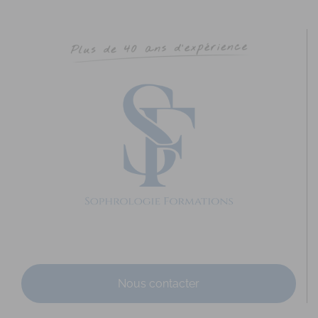
ROUSSELOT-ROUQUIER Anne-Sophie
Diplômé(e) de Sophrologie Formations
Supervisé(e)
Téléconsultation possible
Santé
Education
29 Rue Saint-Cyr Coëtquidan, Beignon, France
73.95 km
0651562382
0651562382
annesophierouquier@courriel.bio
https://www.bien-naitre-sophrologie.com
Adresse : 29 rue Saint Cyr Coetquidan Code Postal : 56380
Ville : BEIGNON Numéro de SIRET : 895 3...
Nous contacter