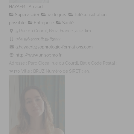
HAYAERT Arnaud
Supervisé(e)
12 degrés
Téléconsultation
possible
Entreprise
Santé
5 Rue du Courtil, Bruz, France
72.24 km
0619563222
0619563222
a.hayaert@sophrologie-formations.com
http://www.unisophro.fr
Adresse : Parc Cicéa, rue du Courtil, Bât.5 Code Postal :
35170 Ville : BRUZ Numéro de SIRET : 49...