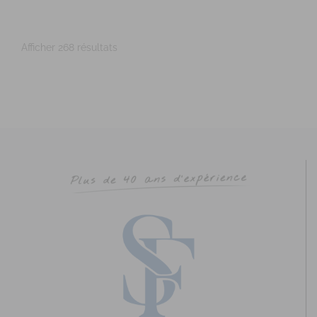
35170 Ville : BRUZ Numéro de SIRET : 53...
Afficher 268 résultats
CHAUBERNARD Chloé
Diplômé(e) de Sophrologie Formations
Supervisé(e)
Téléconsultation possible
Santé
Entreprise
Education
Social
Sport
21 Rue Danton, Rennes, France
88.85 km
0768725473
0768725473
c.chaubernard@live.fr
http://www.sophrologie-sonotherapie.fr