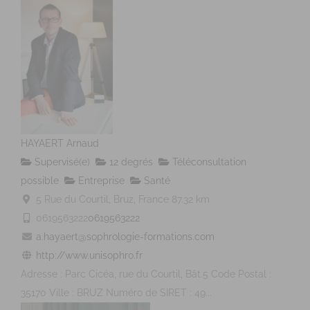
HAYAERT Arnaud
Supervisé(e)
12 degrés
Téléconsultation
possible
Entreprise
Santé
5 Rue du Courtil, Bruz, France
87.32 km
0619563222
0619563222
a.hayaert@sophrologie-formations.com
http://www.unisophro.fr
Adresse : Parc Cicéa, rue du Courtil, Bât.5 Code Postal :
35170 Ville : BRUZ Numéro de SIRET : 49...