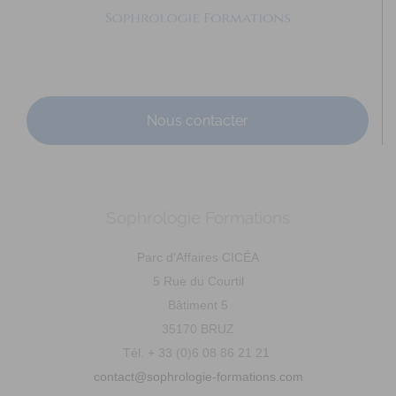
Adresse : 21 rue Danton Code Postal : 35700 Ville :
RENNES Numéro de SIRET : 812 804 706 00032 An...
Nous contacter
Sophrologie Formations
BOURGES Isabelle
Diplômé(e) de Sophrologie Formations
Parc d'Affaires CICÉA
Téléconsultation possible
RNCP
Santé
5 Rue du Courtil
Education
Entreprise
Social
Emploi
Bâtiment 5
7 Rue Pont er Ver, 56610 Arradon, France
96.59 km
35170 BRUZ
0660258282
0660258282
Tél. + 33 (0)6 08 86 21 21
contact@isabellebourges-sophrologue.com
contact@sophrologie-formations.com