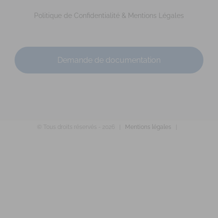
https://www.isabellebourges-sophrologue.com
Prénom : Isabelle Nom : BOURGES Adresse : Cabinet
Politique de Confidentialité & Mentions Légales
Médical 7 rue Pont Er ver Code Postal : 56610 V...
Demande de documentation
© Tous droits réservés -
2026 |
Mentions légales
|
MAZEAU Ludivine
Diplômé(e) de Sophrologie Formations
Supervisé(e)
Téléconsultation possible
RNCP
Santé
Entreprise
Education
Social
Emploi
Rue du Courtil, Bruz, France
87.31 km
0671744938
0671744938
lm.sophrorennes@gmail.com