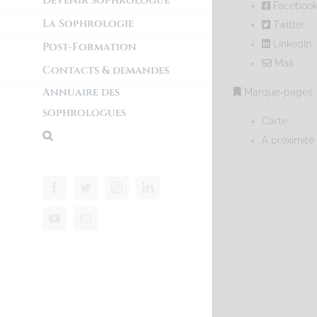
Devenir sophrologue
Faceboo
La Sophrologie
Twitter
LinkedIn
Post-Formation
Mail
Contacts & demandes
Annuaire des
Marque-pages
sophrologues
Carte
A proximité