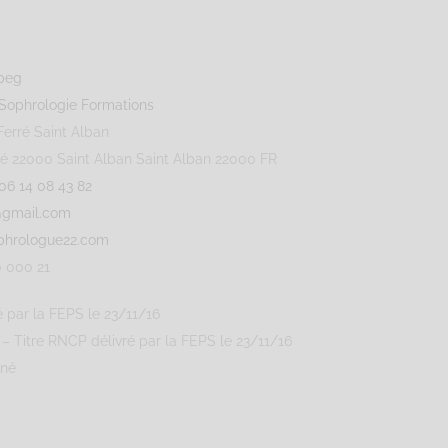
Sophrologie Formations
Ferré Saint Alban
ré 22000 Saint Alban
Saint Alban
22000
FR
06 14 08 43 82
n@gmail.com
phrologue22.com
0 000 21
é par la FEPS le 23/11/16
 – Titre RNCP délivré par la FEPS le 23/11/16
gné