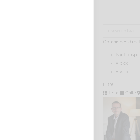
Obtenir des direc
Par transp
A pied
À vélo
Filtre
Liste
Grille