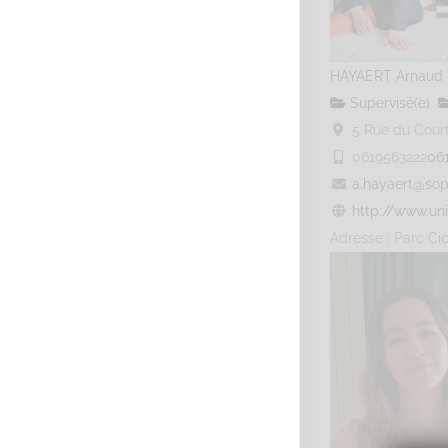
HAYAERT Arnaud
Supervisé(e)
5 Rue du Courti
0619563222
06
a.hayaert@sop
http://www.uni
Adresse : Parc Cic