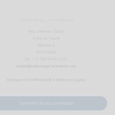
IRET : 53...
Sophrologie Formations
Parc d'Affaires CICÉA
5 Rue du Courtil
Bâtiment 5
35170 BRUZ
Tél. + 33 (0)6 08 86 21 21
le
RNCP
Santé
Entreprise
Education
Social
contact@sophrologie-formations.com
Politique de Confidentialité & Mentions Légales
Demande de documentation
.