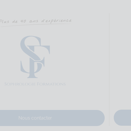
éa, rue du Courtil, Bât.5 Code Postal : 35170 Ville : BRUZ Numéro de S
Sophrologie Formations
Supervisé(e)
Téléconsultation possib
 Bruz, France
81.85 km
71744938
nes@gmail.com
-sophrologie.fr
Nous contacter
éa – Rue du Courtil – Bât. 5 Code Postal : 35170 Ville : BRUZ Numér..