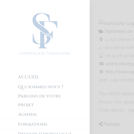
Diplômé(e) de 
4, rue chemin 
4, rue chemin Fer
06 14 08 43 82
valerie.liduri
http://www.so
ACCUEIL
Siret : 539 106 88
Qui sommes-nous ?
Titre RNCP délivr
Parlons de votre
Promo : nov. 2009
projet
Code déonto. : si
Agenda
Formations
Partager