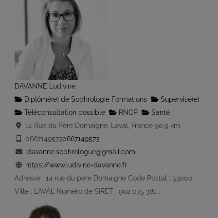
DAVANNE Ludivine
Diplômé(e) de Sophrologie Formations
Supervisé(e)
Téléconsultation possible
RNCP
Santé
14 Rue du Père Domaigne, Laval, France
90.9 km
0667149573
0667149573
ldavanne.sophrologue@gmail.com
https://www.ludivine-davanne.fr
Adresse : 14 rue du père Domaigne Code Postal : 53000
Ville : LAVAL Numéro de SIRET : 902 075 381...