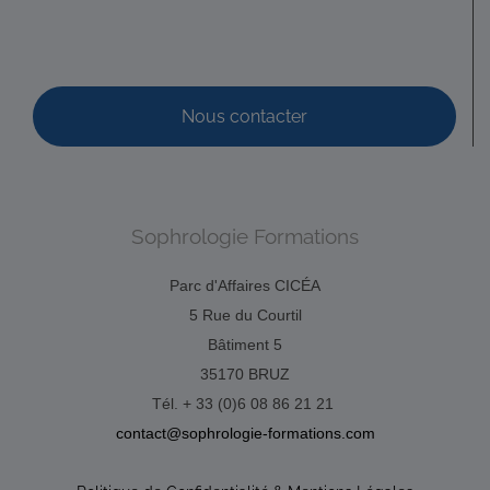
0631 21 38 80
0631 21 38 80
Promo : mai 2009 Code déonto. : signé
DUVAL Magali
Nous contacter
Diplômé(e) de Sophrologie Formations
Saint-Lô, France
19.83 km
06 69 41 60 31
06 69 41 60 31
duval.sophrologue@yahoo.com
Sophrologie Formations
Promo : 60, avril 2015 – Code déonto. : signé SIRET : 831
364 682 00011
Parc d'Affaires CICÉA
5 Rue du Courtil
Bâtiment 5
35170 BRUZ
Tél. + 33 (0)6 08 86 21 21
contact@sophrologie-formations.com
OLIVIER Franck