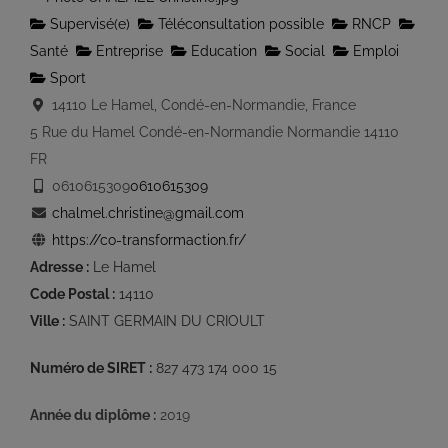
Supervisé(e)
Téléconsultation possible
RNCP
Santé
Entreprise
Education
Social
Emploi
Sport
14110 Le Hamel, Condé-en-Normandie, France
5 Rue du Hamel
Condé-en-Normandie
Normandie
14110
FR
0610615309
0610615309
chalmel.christine@gmail.com
https://co-transformaction.fr/
Adresse :
Le Hamel
Code Postal :
14110
Ville :
SAINT GERMAIN DU CRIOULT
Numéro de SIRET :
827 473 174 000 15
Année du diplôme :
2019