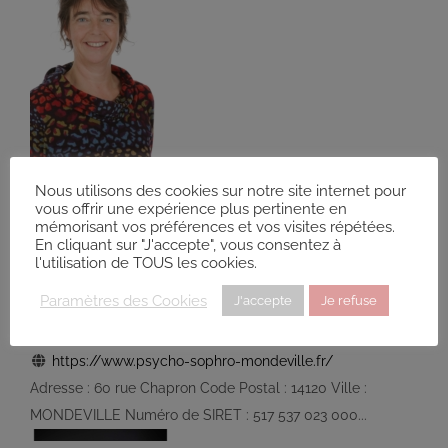
RICHARD Danielle
Nous utilisons des cookies sur notre site internet pour
Diplômé(e) de Sophrologie Formations
Supervisé(e)
vous offrir une expérience plus pertinente en
mémorisant vos préférences et vos visites répétées.
12 degrés
Téléconsultation possible
RNCP
En cliquant sur "J'accepte", vous consentez à
Santé
l'utilisation de TOUS les cookies.
60 Rue Chapron, Mondeville, France
39.86 km
Paramètres des Cookies
J'accepte
Je refuse
0676018577
0676018577
Devenez Sophrologue
reflexemieuxetre@gmail.com
https://www.psycho-sophro-mondeville.fr/
Adresse : 60 rue Chapron Code Postal : 14120 Ville :
MONDEVILLE Numéro de SIRET : 517 537 023 000...