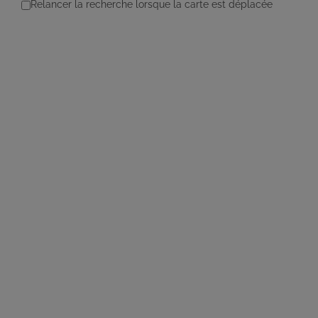
Relancer la recherche lorsque la carte est déplacée
BOTTREAU Emmanuelle
Diplômé(e) de Sophrologie Formations
Supervisé(e)
Téléconsultation possible
RNCP
Santé
Entreprise
Education
Social
Emploi
2 Rue Jules Ferry, Fougères, France
72.16 km
0661889748
0661889748
bottreauemmanuelle@gmail.com
https://facilitations.bzh/
Adresse : 2 rue Jules Ferry Code Postal : 35300 Ville :
FOUGERES Numéro de SIRET : 852 234 442 00...