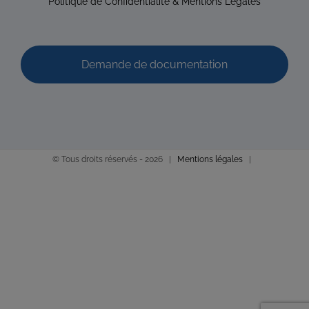
Politique de Confidentialité & Mentions Légales
Diplômé(e) de Sophrologie Formations
Caen
37.92 km
0619 12 66 02
0619 12 66 02
Demande de documentation
Promo : mai 2005 Code déonto. : signé
DAVID Anne-Fleur
Diplômé(e) de Sophrologie Formations
Caen
38.87 km
Promo : mai 2009 Code déonto. : signé
© Tous droits réservés -
2026 |
Mentions légales
|
GOURDEAU ARDIT Hélène
Diplômé(e) de Sophrologie Formations