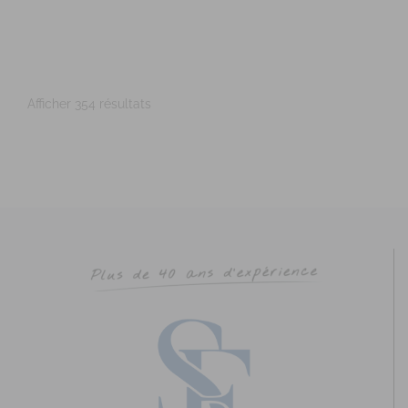
http://www.unisophro.fr
Adresse : Parc Cicéa, rue du Courtil, Bât.5 Code Postal :
35170 Ville : BRUZ Numéro de SIRET : 53...
Afficher 354 résultats
ROUSSELOT-ROUQUIER Anne-Sophie
Diplômé(e) de Sophrologie Formations
Supervisé(e)
Téléconsultation possible
Santé
Education
29 Rue Saint-Cyr Coëtquidan, Beignon, France
73.09 km
0651562382
0651562382
annesophierouquier@courriel.bio