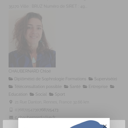
35170 Ville : BRUZ Numéro de SIRET : 49...
CHAUBERNARD Chloé
Diplômé(e) de Sophrologie Formations
Supervisé(e)
Téléconsultation possible
Santé
Entreprise
Education
Social
Sport
21 Rue Danton, Rennes, France
32.66 km
0768725473
0768725473
c.chaubernard@live.fr
http://www.sophrologie-sonotherapie.fr