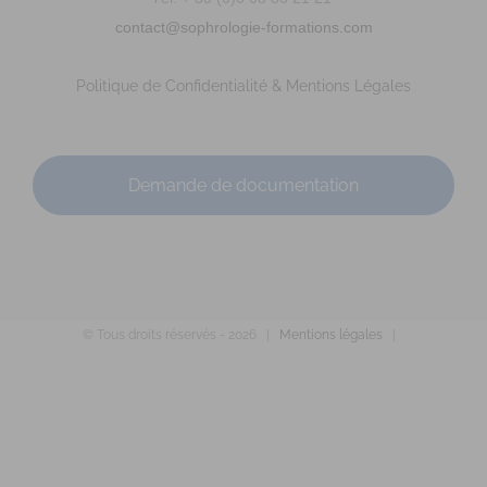
marie-laure.peault@live.fr
contact@sophrologie-formations.com
Adresse : 53 G rue du Val saint Joseph Code Postal : 35400
Ville : SAINT-MALO Numéro de SIRET : 9...
Politique de Confidentialité & Mentions Légales
Demande de documentation
PERRIN Pierre-Alexandre
© Tous droits réservés -
2026 |
Mentions légales
|
Diplômé(e) de Sophrologie Formations
Supervisé(e)
Téléconsultation possible
RNCP
Santé
Entreprise
Sport
209 Avenue Pasteur, Angers, France
88.26 km
0241543344
0241543344