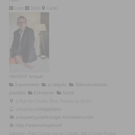
Filtre
Liste
Grille
Carte
HAYAERT Arnaud
Supervisé(e)
12 degrés
Téléconsultation
possible
Entreprise
Santé
5 Rue du Courtil, Bruz, France
41.75 km
0619563222
0619563222
a.hayaert@sophrologie-formations.com
http://www.unisophro.fr
Adresse : Parc Cicéa, rue du Courtil, Bât.5 Code Postal :