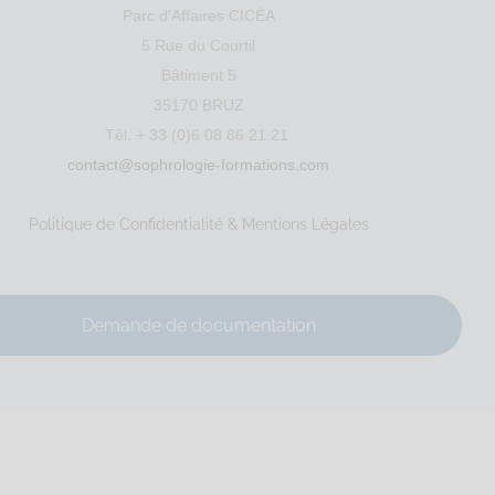
Parc d'Affaires CICÉA
5 Rue du Courtil
Bâtiment 5
35170 BRUZ
Tél. + 33 (0)6 08 86 21 21
contact@sophrologie-formations.com
le
Entreprise
Education
Social
Emploi
Politique de Confidentialité & Mentions Légales
Demande de documentation
IRET : 922 49...