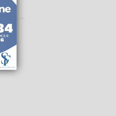
: 902 075 381...
le
Santé
Entreprise
Education
Social
Sport