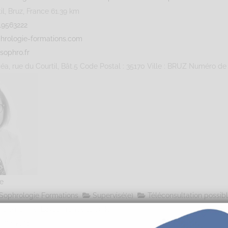
l, Bruz, France
61.39 km
19563222
hrologie-formations.com
sophro.fr
éa, rue du Courtil, Bât.5 Code Postal : 35170 Ville : BRUZ Numéro de S
e
Sophrologie Formations
Supervisé(e)
Téléconsultation possib
 Domaigne, Laval, France
11.09 km
67149573