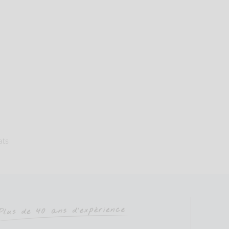
exandre
Sophrologie Formations
Supervisé(e)
Téléconsultation possib
teur, Angers, France
71.38 km
ats
41543344
alexandre.sophro@gmail.com
ogie-perrin.fr
nue Pasteur Code Postal : 49100 Ville : ANGERS Numéro de SIRET : 9