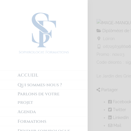
Diplômé(e) de 
Loiron
0672563986
06
Promo : nov.03
Code déonto. : si
ACCUEIL
Le Jardin des Gri
Qui sommes-nous ?
Partager
Parlons de votre
projet
Faceboo
Twitter
Agenda
LinkedIn
Formations
Mail