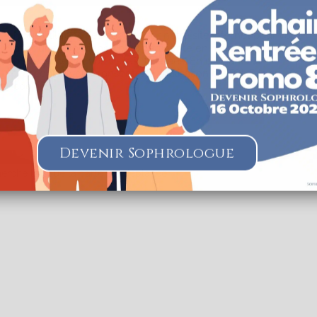
hrologue@gmail.com
divine-davanne.fr
Nous utilisons des cookies sur notre site internet pour vous
offrir une expérience plus pertinente en mémorisant vos
du père Domaigne Code Postal : 53000 Ville : LAVAL Numéro de SIRET 
préférences et vos visites répétées. En cliquant sur
"J'accepte", vous consentez à l'utilisation de TOUS les
cookies.
Paramètres des Cookies
J'accepte
Je refuse
Devenir Sophrologue
herche lorsque la carte est déplacée
hloé
Sophrologie Formations
Supervisé(e)
Téléconsultation possib
 Rennes, France
53.86 km
68725473
live.fr
hrologie-sonotherapie.fr