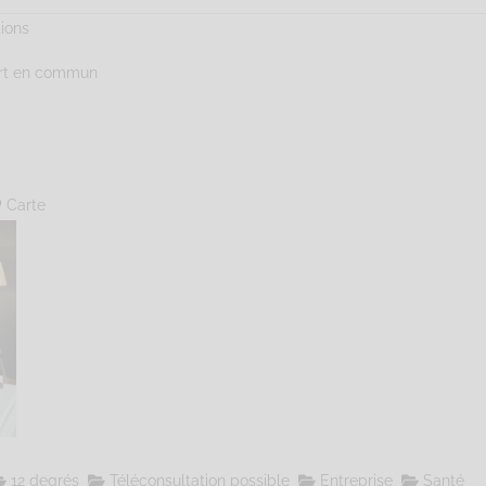
tions
ort en commun
Carte
12 degrés
Téléconsultation possible
Entreprise
Santé