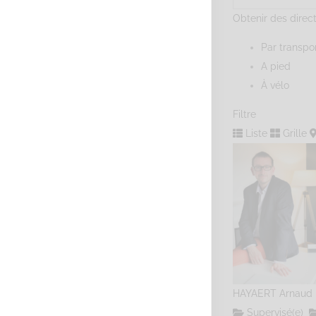
Obtenir des direc
Par transp
A pied
À vélo
Filtre
Liste
Grille
HAYAERT Arnaud
Supervisé(e)