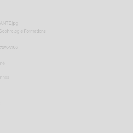
Sophrologie Formations
72563986
gné
ennes
k