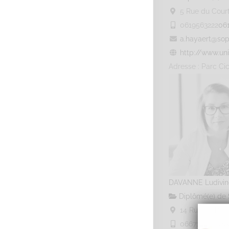
5 Rue du Courti
0619563222
06
a.hayaert@sop
http://www.uni
Adresse : Parc Cic
DAVANNE Ludivin
Diplômé(e) de 
14 Rue du Père
0667149573
06