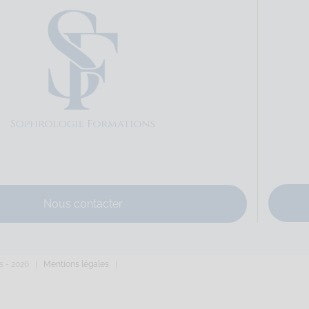
Sophrologie Formations
Supervisé(e)
Téléconsultation possib
a République, Trélazé, 49, France
75.74 km
15882883
-remy-sophrologue.fr
remy-sophrologue.fr/
Nous contacter
ue de la République Code Postal : 49800 Ville : TRELAZE Numéro de S
s -
2026 |
Mentions légales
|