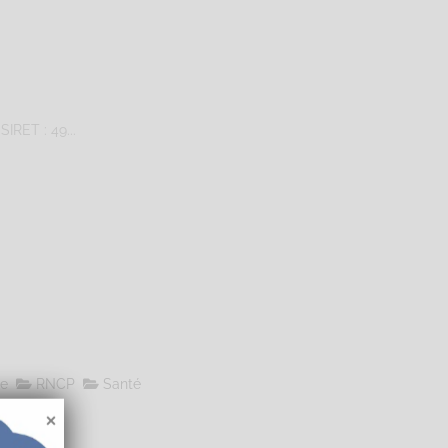
IRET : 49...
le
RNCP
Santé