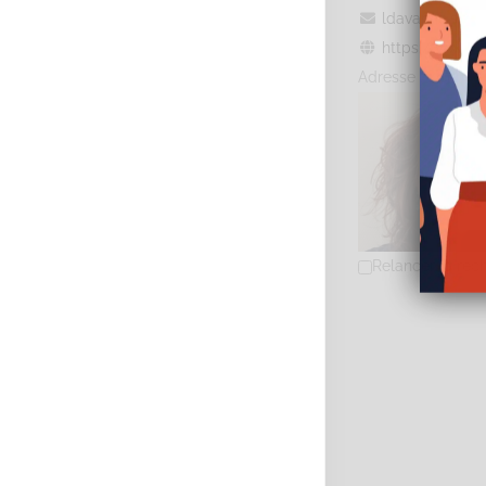
ldavanne.sop
https://www.lu
Adresse : 14 rue 
Relancer la rec
CHAUBERNARD C
Diplômé(e) de 
21 Rue Danton,
0768725473
07
c.chaubernard@
http://www.sop