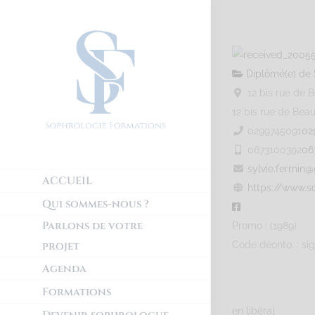
Diplômé(e) de 
12 bis rue de 
12 bis rue de Bea
0299745091
02
0673100392
06
sylvie.fermin
ACCUEIL
https://www.s
Qui sommes-nous ?
Parlons de votre
Promo : (1989)
projet
Code déonto. : si
Agenda
Formations
en libéral