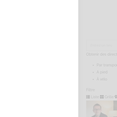
Obtenir des direc
Par transp
A pied
À vélo
Filtre
Liste
Grille