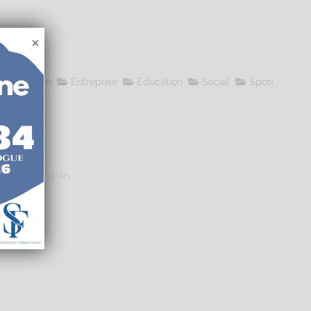
le
Santé
Entreprise
Education
Social
Sport
4 706 00032 An...