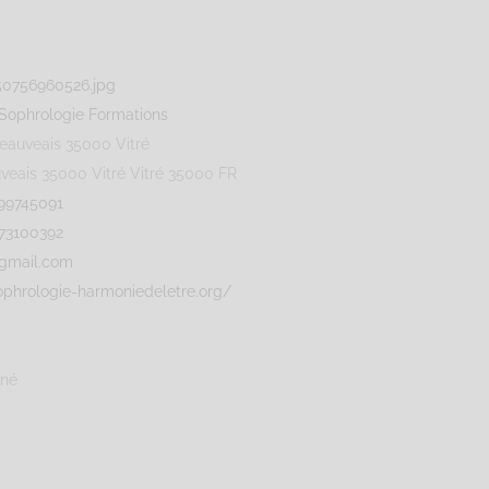
Sophrologie Formations
Beauveais 35000 Vitré
uveais 35000 Vitré
Vitré
35000
FR
99745091
73100392
@gmail.com
ophrologie-harmoniedeletre.org/
gné