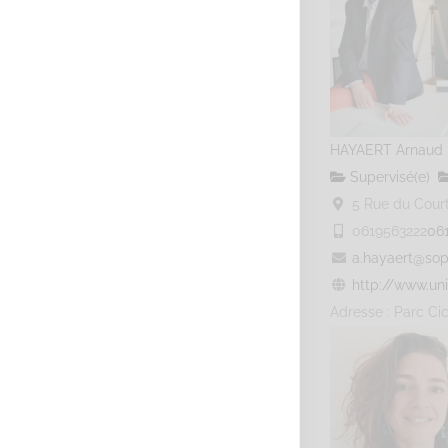
HAYAERT Arnaud
Supervisé(e)
5 Rue du Courti
0619563222
06
a.hayaert@sop
http://www.uni
Adresse : Parc Cic