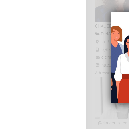
CHAUBERNARD C
Diplômé(e) de 
21 Rue Danton,
0768725473
07
c.chaubernard@
http://www.sop
Adresse : 21 rue 
Relancer la rec