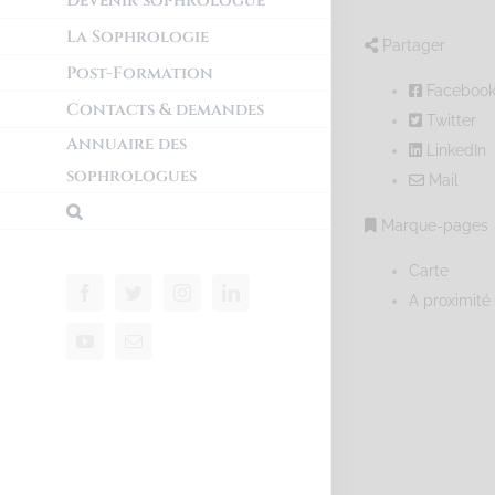
Devenir sophrologue
La Sophrologie
Partager
Post-Formation
Faceboo
Contacts & demandes
Twitter
Annuaire des
LinkedIn
sophrologues
Mail
Marque-pages
Carte
A proximité