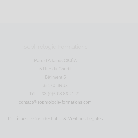
SIRET : 895 3...
Sophrologie Formations
Parc d'Affaires CICÉA
5 Rue du Courtil
Bâtiment 5
35170 BRUZ
Tél. + 33 (0)6 08 86 21 21
contact@sophrologie-formations.com
le
Santé
Entreprise
Social
Politique de Confidentialité & Mentions Légales