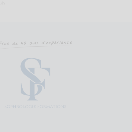
ats
51562382
uier@courriel.bio
ien-naitre-sophrologie.com
Saint Cyr Coetquidan Code Postal : 56380 Ville : BEIGNON Numéro de 
ure
Sophrologie Formations
Supervisé(e)
Téléconsultation possib
Saint-Joseph, Saint-Malo, France
80.94 km
42753804
ault@live.fr