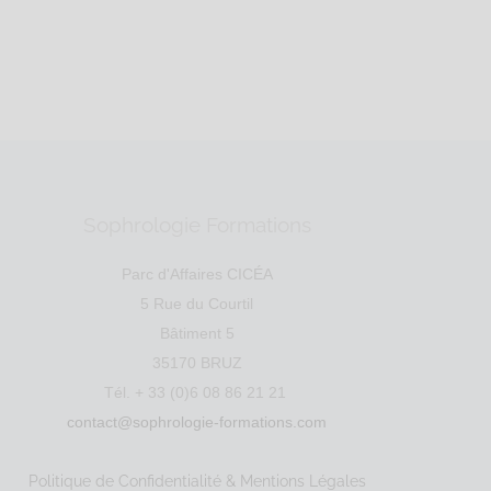
IRET : 53...
Sophrologie Formations
Parc d'Affaires CICÉA
5 Rue du Courtil
Bâtiment 5
35170 BRUZ
Tél. + 33 (0)6 08 86 21 21
contact@sophrologie-formations.com
le
RNCP
Santé
Entreprise
Education
Social
Politique de Confidentialité & Mentions Légales