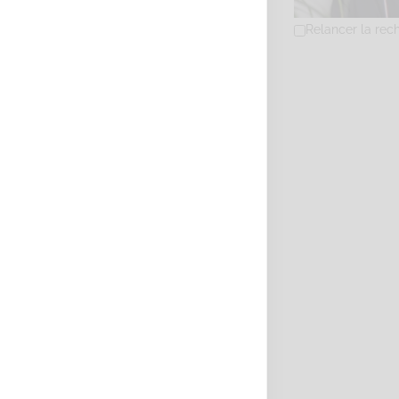
Relancer la rec
PERRIN Pierre-Al
Diplômé(e) de 
209 Avenue Pas
0241543344
02
perrin.pierre
https://sophrol
Adresse : 209 ave