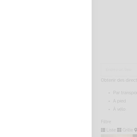
Obtenir des direc
Par transp
A pied
À vélo
Filtre
Liste
Grille