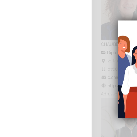
CHAUBERNARD C
Diplômé(e) de 
21 Rue Danton,
0768725473
07
c.chaubernard@
http://www.sop
Adresse : 21 rue 