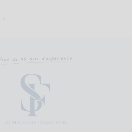
rt
 Bruz, France
72.47 km
ats
626064000
lie@gmail.com
sophro.fr
éa, rue du Courtil, Bât.5 Code Postal : 35170 Ville : BRUZ Numéro de S
nuelle
Sophrologie Formations
Supervisé(e)
Téléconsultation possib