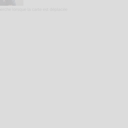
herche lorsque la carte est déplacée
exandre
Sophrologie Formations
Supervisé(e)
Téléconsultation possib
teur, Angers, France
67.28 km
41543344
alexandre.sophro@gmail.com
ogie-perrin.fr
nue Pasteur Code Postal : 49100 Ville : ANGERS Numéro de SIRET : 9