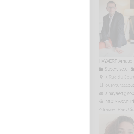
HAYAERT Arnaud
Supervisé(e)
5 Rue du Courti
0619563222
06
a.hayaert@sop
http://www.uni
Adresse : Parc Cic