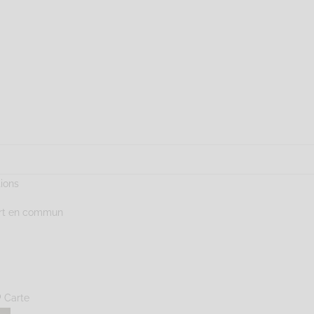
tions
ort en commun
Carte