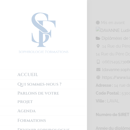
Mis en avant
Diplômé(e) de 
14 Rue du Père
14 Rue du Père D
0667149573
06
ldavanne.sop
ACCUEIL
https://www.lu
Qui sommes-nous ?
Adresse :
14 rue d
Parlons de votre
Code Postal :
530
projet
Ville :
LAVAL
Agenda
Numéro de SIRET 
Formations
Année du diplôme