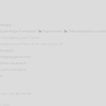
Sophrologie Formations
Supervisé(e)
Téléconsultation possib
 Domaigne, Laval, France
omaigne
Laval
Pays de la Loire
53000
FR
67149573
hrologue@gmail.com
divine-davanne.fr
u père Domaigne
00
:
902 075 381 00019
 :
2021