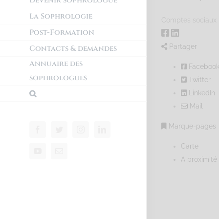
Devenir sophrologue
La Sophrologie
Comptes sociaux
Post-Formation
Partager
Contacts & demandes
Annuaire des
Faceboo
sophrologues
Twitter
LinkedIn
Mail
Marque-pages
Carte
A proximité