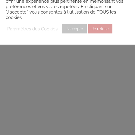
offrir une expérience plus pertinente en mémorisant vos
préférences et vos visites répétées. En cliquant sur
"J'accepte", vous consentez à l'utilisation de TOUS les
cookies.
Paramètres des Cookies
J'accepte
Je refuse
herche lorsque la carte est déplacée
e (50560)
Téléconsultation possible
RNCP
Santé
Entreprise
Ed
Devenir Sophrologue
es Lacolley, Gouville-sur-Mer, France
11.32 km
10615309
tine@gmail.com
nsformaction.fr/
des Frères Lacolley Code Postal : 50560 Ville : GOUVILLE SUR MER 