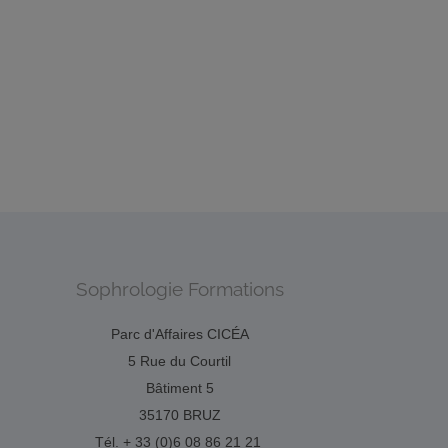
le
RNCP
Santé
Entreprise
Education
Social
52 234 442 00...
Sophrologie Formations
Parc d'Affaires CICÉA
5 Rue du Courtil
Bâtiment 5
35170 BRUZ
Tél. + 33 (0)6 08 86 21 21