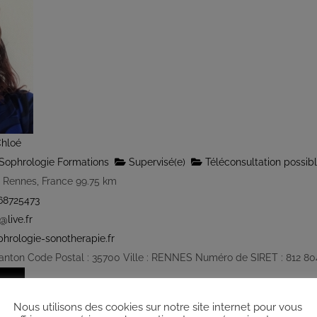
hloé
Sophrologie Formations
Supervisé(e)
Téléconsultation possib
 Rennes, France
99.75 km
68725473
live.fr
hrologie-sonotherapie.fr
Danton Code Postal : 35700 Ville : RENNES Numéro de SIRET : 812 80
Nous utilisons des cookies sur notre site internet pour vous