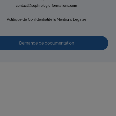
tation possible
RNCP
Santé
contact@sophrologie-formations.com
Politique de Confidentialité & Mentions Légales
17 537 023 000...
Demande de documentation