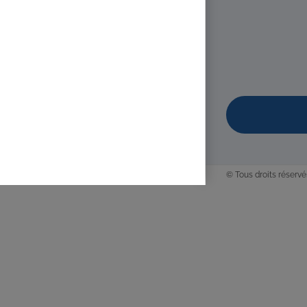
Diplômé(e) de 
60 Rue Chapron
0676018577
06
reflexemieuxe
https://www.p
Adresse : 60 rue 
© Tous droits réservé
LONGUET Frédér
Diplômé(e) de 
Annoville, Fra