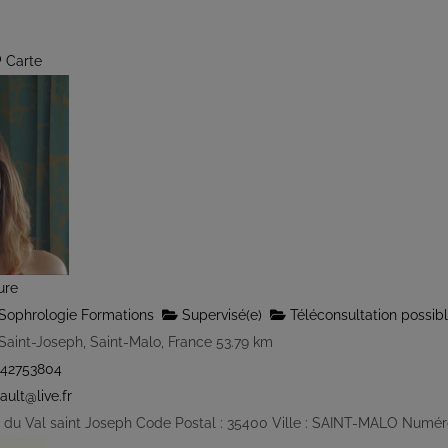
Carte
ure
Sophrologie Formations
Supervisé(e)
Téléconsultation possib
Saint-Joseph, Saint-Malo, France
53.79 km
42753804
ault@live.fr
e du Val saint Joseph Code Postal : 35400 Ville : SAINT-MALO Numéro 