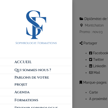
Diplômé(e) de 
Montchaton
Promo : nov.03
Partager
Faceboo
Twitter
ACCUEIL
LinkedIn
Qui sommes-nous ?
Mail
Parlons de votre
Marque-pages
projet
Agenda
Carte
A proximité
Formations