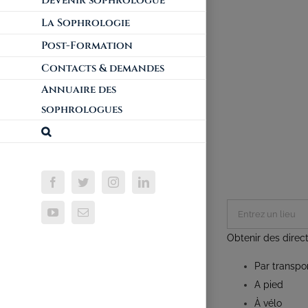
Devenir sophrologue
La Sophrologie
Post-Formation
Contacts & demandes
Annuaire des
sophrologues
Obtenir des direc
Par transp
A pied
À vélo