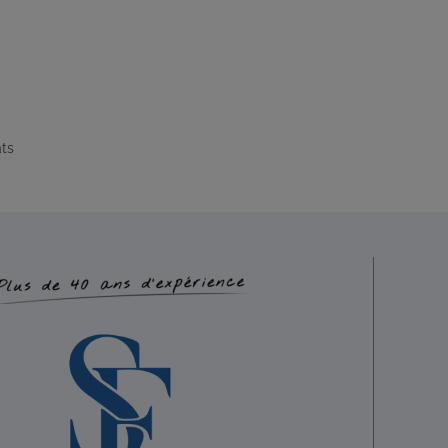
nuelle
Sophrologie Formations
Supervisé(e)
Téléconsultation possib
ry, Fougères, France
76.36 km
61889748
ats
nuelle@gmail.com
ations.bzh/
ules Ferry Code Postal : 35300 Ville : FOUGERES Numéro de SIRET : 8