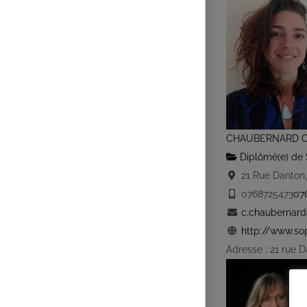
CHAUBERNARD C
Diplômé(e) de 
21 Rue Danton,
0768725473
07
c.chaubernard@
http://www.sop
Adresse : 21 rue 