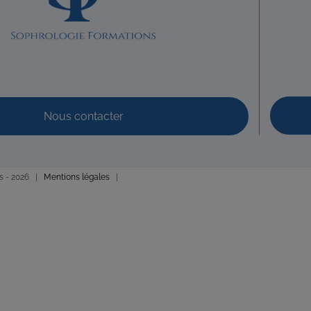
Sophrologie Formations
Supervisé(e)
12 degrés
Téléconsul
, Mondeville, France
87.85 km
76018577
tre@gmail.com
sycho-sophro-mondeville.fr/
Chapron Code Postal : 14120 Ville : MONDEVILLE Numéro de SIRET : 5
Nous contacter
s -
2026 |
Mentions légales
|
ic
Sophrologie Formations
nce
5.27 km