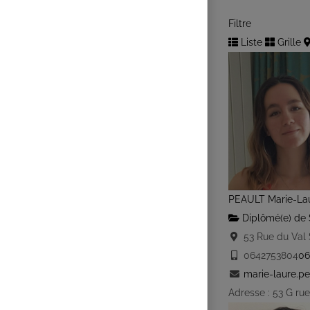
Filtre
Liste
Grille
PEAULT Marie-La
Diplômé(e) de 
53 Rue du Val 
0642753804
06
marie-laure.pe
Adresse : 53 G ru