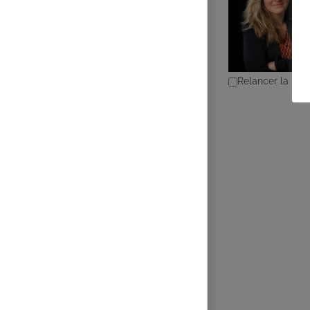
Relancer la rec
CHALMEL Christin
Supervisé(e)
20 Rue des Frèr
0610615309
06
chalmel.chris
https://co-tra
Adresse : 20 rue 