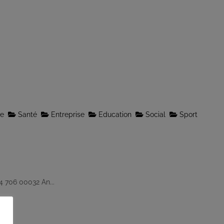
le
Santé
Entreprise
Education
Social
Sport
4 706 00032 An...