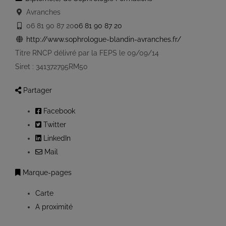
Avranches
06 81 90 87 20
06 81 90 87 20
http://www.sophrologue-blandin-avranches.fr/
Titre RNCP délivré par la FEPS le 09/09/14
Siret : 341372795RM50
Partager
Facebook
Twitter
LinkedIn
Mail
Marque-pages
Carte
A proximité