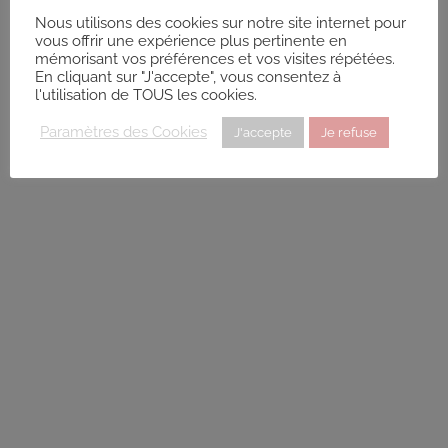
Nous utilisons des cookies sur notre site internet pour
marie-laure.peault@live.fr
vous offrir une expérience plus pertinente en
Adresse : 53 G rue du Val saint Joseph Code Postal : 35400
mémorisant vos préférences et vos visites répétées.
En cliquant sur "J'accepte", vous consentez à
Ville : SAINT-MALO Numéro de SIRET : 9...
l'utilisation de TOUS les cookies.
Relancer la recherche lorsque la carte est déplacée
Paramètres des Cookies
J'accepte
Je refuse
Devenez Sophrologue
CHAUBERNARD Chloé
Diplômé(e) de Sophrologie Formations
Supervisé(e)
Téléconsultation possible
Santé
Entreprise
Education
Social
Sport
21 Rue Danton, Rennes, France
66.76 km
0768725473
0768725473