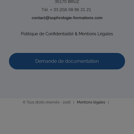
0651562382
0651562382
35170 BRUZ
annesophierouquier@courriel.bio
Tél. + 33 (0)6 08 86 21 21
https://www.bien-naitre-sophrologie.com
contact@sophrologie-formations.com
Adresse : 29 rue Saint Cyr Coetquidan Code Postal : 56380
Ville : BEIGNON Numéro de SIRET : 895 3...
Politique de Confidentialité & Mentions Légales
Demande de documentation
BOTTREAU Emmanuelle
© Tous droits réservés -
2026 |
Mentions légales
|
Diplômé(e) de Sophrologie Formations
Supervisé(e)
Téléconsultation possible
RNCP
Santé
Entreprise
Education
Social
Emploi
2 Rue Jules Ferry, Fougères, France
38.82 km