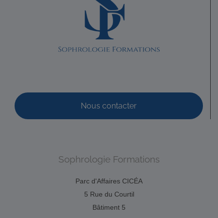
0667149573
0667149573
ldavanne.sophrologue@gmail.com
https://www.ludivine-davanne.fr
Adresse : 14 rue du père Domaigne Code Postal : 53000
Ville : LAVAL Numéro de SIRET : 902 075 381...
Nous contacter
Sophrologie Formations
ROUSSELOT-ROUQUIER Anne-Sophie
Diplômé(e) de Sophrologie Formations
Supervisé(e)
Parc d'Affaires CICÉA
Téléconsultation possible
Santé
Education
5 Rue du Courtil
29 Rue Saint-Cyr Coëtquidan, Beignon, France
99.54 km
Bâtiment 5