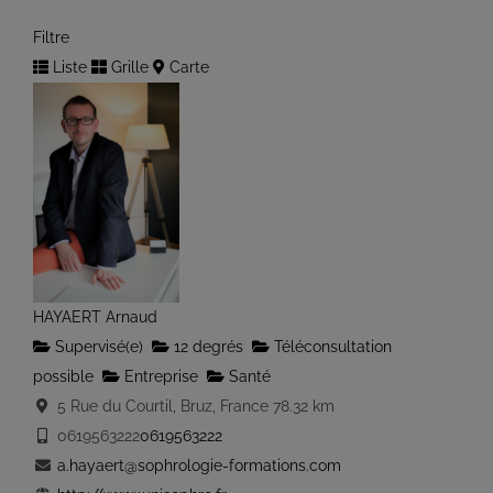
Filtre
Liste
Grille
Carte
HAYAERT Arnaud
Supervisé(e)
12 degrés
Téléconsultation
possible
Entreprise
Santé
5 Rue du Courtil, Bruz, France
78.32 km
0619563222
0619563222
a.hayaert@sophrologie-formations.com