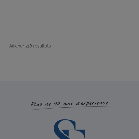
0626064000
0626064000
aubault.nathalie@gmail.com
http://www.unisophro.fr
Adresse : Parc Cicéa, rue du Courtil, Bât.5 Code Postal :
35170 Ville : BRUZ Numéro de SIRET : 53...
Afficher 218 résultats
DAVANNE Ludivine
Diplômé(e) de Sophrologie Formations
Supervisé(e)
Téléconsultation possible
RNCP
Santé
14 Rue du Père Domaigne, Laval, France
81.51 km