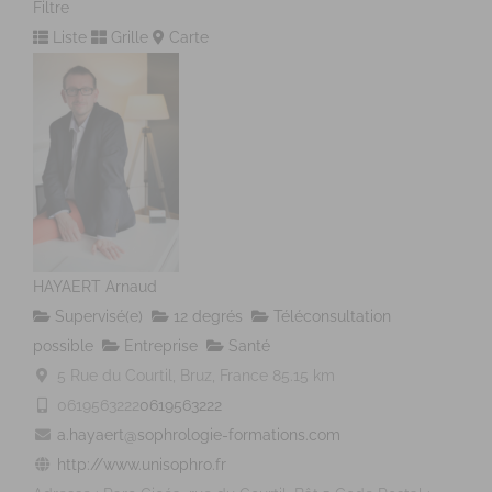
Filtre
Liste
Grille
Carte
HAYAERT Arnaud
Supervisé(e)
12 degrés
Téléconsultation
possible
Entreprise
Santé
5 Rue du Courtil, Bruz, France
85.15 km
0619563222
0619563222
a.hayaert@sophrologie-formations.com
http://www.unisophro.fr