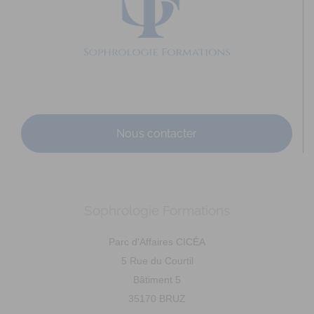
c.chaubernard@live.fr
http://www.sophrologie-sonotherapie.fr
Adresse : 21 rue Danton Code Postal : 35700 Ville :
RENNES Numéro de SIRET : 812 804 706 00032 An...
Nous contacter
Sophrologie Formations
MAZEAU Ludivine
Diplômé(e) de Sophrologie Formations
Supervisé(e)
Parc d'Affaires CICÉA
Téléconsultation possible
RNCP
Santé
5 Rue du Courtil
Entreprise
Education
Social
Emploi
Bâtiment 5
Rue du Courtil, Bruz, France
85.14 km
35170 BRUZ