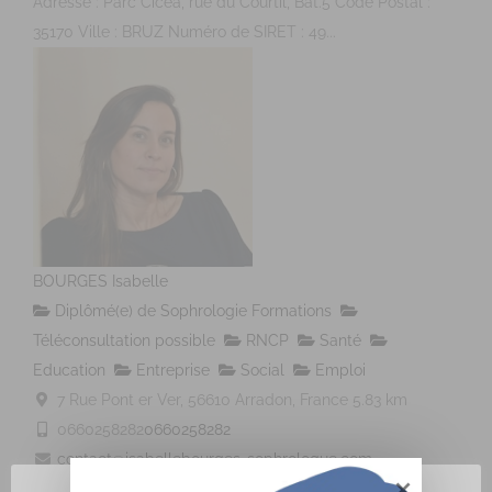
Adresse : Parc Cicéa, rue du Courtil, Bât.5 Code Postal :
35170 Ville : BRUZ Numéro de SIRET : 49...
BOURGES Isabelle
Diplômé(e) de Sophrologie Formations
Téléconsultation possible
RNCP
Santé
Education
Entreprise
Social
Emploi
7 Rue Pont er Ver, 56610 Arradon, France
5.83 km
0660258282
0660258282
contact@isabellebourges-sophrologue.com
https://www.isabellebourges-sophrologue.com