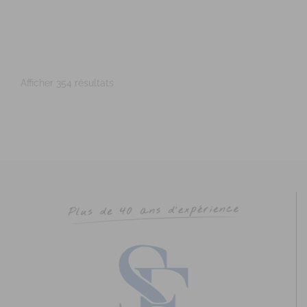
http://www.unisophro.fr
Adresse : Parc Cicéa, rue du Courtil, Bât.5 Code Postal :
35170 Ville : BRUZ Numéro de SIRET : 53...
Afficher 354 résultats
CHAUBERNARD Chloé
Diplômé(e) de Sophrologie Formations
Supervisé(e)
Téléconsultation possible
Santé
Entreprise
Education
Social
Sport
21 Rue Danton, Rennes, France
96.6 km
0768725473
0768725473