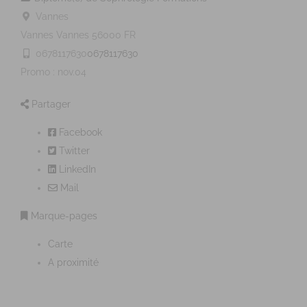
Vannes
Vannes
Vannes
56000
FR
0678117630
0678117630
Promo : nov.04
Partager
Facebook
Twitter
LinkedIn
Mail
Marque-pages
Carte
A proximité