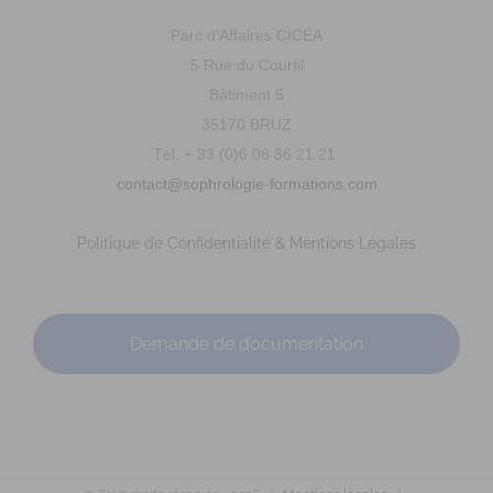
MAZEAU Ludivine
Diplômé(e) de Sophrologie Formations
Supervisé(e)
Parc d'Affaires CICÉA
Téléconsultation possible
RNCP
Santé
5 Rue du Courtil
Entreprise
Education
Social
Emploi
Bâtiment 5
Rue du Courtil, Bruz, France
87.6 km
35170 BRUZ
0671744938
0671744938
Tél. + 33 (0)6 08 86 21 21
lm.sophrorennes@gmail.com
contact@sophrologie-formations.com
https://rennes-sophrologie.fr
Adresse : Parc Cicéa – Rue du Courtil – Bât. 5 Code Postal :
Politique de Confidentialité & Mentions Légales
35170 Ville : BRUZ Numér...
Demande de documentation