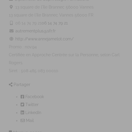
13 square de l'île Brannec 56000 Vannes
13 square de l'île Brannec
Vannes
56000
FR
06 14 74 79 21
06 14 74 79 21
autrementplus@sfr.fr
http://www.annejamelot.com/
Promo : nov.94
Certifiée en Approche Centrée sur la Personne, selon Carl
Rogers.
Siret : 508 485 083 00010
Partager
Facebook
Twitter
LinkedIn
Mail