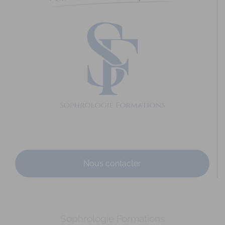
Diplômé(e) de Sophrologie Formations
Supervisé(e)
Téléconsultation possible
Santé
Entreprise
Education
Social
Sport
21 Rue Danton, Rennes, France
99.1 km
0768725473
0768725473
c.chaubernard@live.fr
http://www.sophrologie-sonotherapie.fr
Adresse : 21 rue Danton Code Postal : 35700 Ville :
RENNES Numéro de SIRET : 812 804 706 00032 An...
Nous contacter
Sophrologie Formations