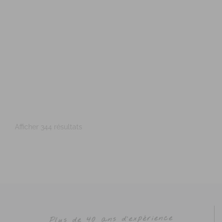
Téléconsultation possible
RNCP
Santé
Entreprise
Education
Social
Emploi
Sport
Rue du Courtil, Bruz, France
87.6 km
0626064000
0626064000
aubault.nathalie@gmail.com
http://www.unisophro.fr
Adresse : Parc Cicéa, rue du Courtil, Bât.5 Code Postal :
35170 Ville : BRUZ Numéro de SIRET : 53...
Afficher 344 résultats
CHAUBERNARD Chloé