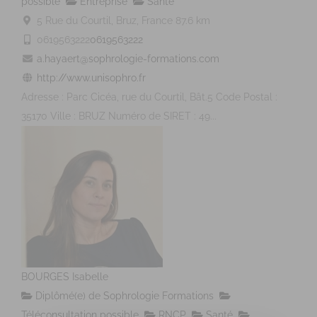
possible
Entreprise
Santé
5 Rue du Courtil, Bruz, France
87.6 km
0619563222
0619563222
a.hayaert@sophrologie-formations.com
http://www.unisophro.fr
Adresse : Parc Cicéa, rue du Courtil, Bât.5 Code Postal :
35170 Ville : BRUZ Numéro de SIRET : 49...
BOURGES Isabelle
Diplômé(e) de Sophrologie Formations
Téléconsultation possible
RNCP
Santé