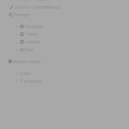
0299834034
0299834034
Partager
Facebook
Twitter
LinkedIn
Mail
Marque-pages
Carte
A proximité