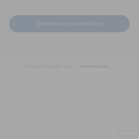
Demande de documentation
MAZEAU Ludivine
© Tous droits réservés -
2026 |
Mentions légales
|
Diplômé(e) de Sophrologie Formations
Supervisé(e)
Téléconsultation possible
RNCP
Santé
Entreprise
Education
Social
Emploi
Rue du Courtil, Bruz, France
19.03 km
0671744938
0671744938
lm.sophrorennes@gmail.com
https://rennes-sophrologie.fr
Adresse : Parc Cicéa – Rue du Courtil – Bât. 5 Code Postal :