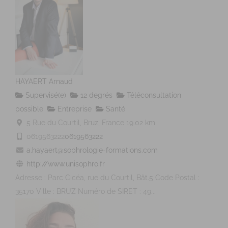
HAYAERT Arnaud
Supervisé(e)
12 degrés
Téléconsultation
possible
Entreprise
Santé
5 Rue du Courtil, Bruz, France
19.02 km
0619563222
0619563222
a.hayaert@sophrologie-formations.com
http://www.unisophro.fr
Adresse : Parc Cicéa, rue du Courtil, Bât.5 Code Postal :
35170 Ville : BRUZ Numéro de SIRET : 49...