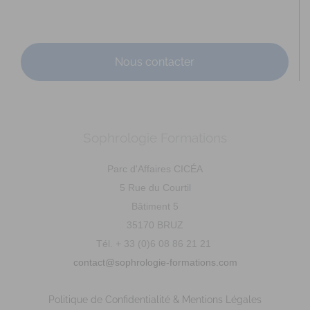
Nous contacter
PEAULT Marie-Laure
Sophrologie Formations
Diplômé(e) de Sophrologie Formations
Supervisé(e)
Téléconsultation possible
Santé
Entreprise
Parc d'Affaires CICÉA
Social
5 Rue du Courtil
53 Rue du Val Saint-Joseph, Saint-Malo, France
61.77
Bâtiment 5
km
35170 BRUZ
0642753804
0642753804
Tél. + 33 (0)6 08 86 21 21
marie-laure.peault@live.fr
contact@sophrologie-formations.com
Adresse : 53 G rue du Val saint Joseph Code Postal : 35400
Ville : SAINT-MALO Numéro de SIRET : 9...
Politique de Confidentialité & Mentions Légales