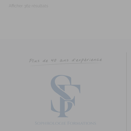
Afficher 362 résultats
DAVANNE Ludivine
Diplômé(e) de Sophrologie Formations
Supervisé(e)
Téléconsultation possible
RNCP
Santé
14 Rue du Père Domaigne, Laval, France
59.89 km
0667149573
0667149573
ldavanne.sophrologue@gmail.com
https://www.ludivine-davanne.fr
Adresse : 14 rue du père Domaigne Code Postal : 53000
Ville : LAVAL Numéro de SIRET : 902 075 381...