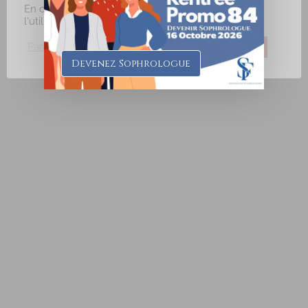
En cliquant sur "J'accepte", vous consentez à
l'utilisation de TOUS les cookies.
Paramètres des Cookies
J'accepte
Je refuse
Devenez Sophrologue
AUBAULT Nathalie
Diplômé(e) de Sophrologie Formations
Supervisé(e)
Téléconsultation possible
RNCP
Santé
Entreprise
Education
Social
Emploi
Sport
Rue du Courtil, Bruz, France
19.03 km
0626064000
0626064000
aubault.nathalie@gmail.com
http://www.unisophro.fr
Adresse : Parc Cicéa, rue du Courtil, Bât.5 Code Postal :
35170 Ville : BRUZ Numéro de SIRET : 53...