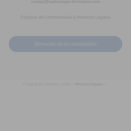
chalmel.christine@gmail.com
contact@sophrologie-formations.com
https://co-transformaction.fr/
Adresse : 20 rue des Frères Lacolley Code Postal : 50560
Politique de Confidentialité & Mentions Légales
Ville : GOUVILLE SUR MER Numéro de SIRET...
Demande de documentation
© Tous droits réservés -
2026 |
Mentions légales
|
BOTTREAU Emmanuelle
Diplômé(e) de Sophrologie Formations
Supervisé(e)
Téléconsultation possible
RNCP
Santé
Entreprise
Education
Social
Emploi
2 Rue Jules Ferry, Fougères, France
67.36 km
0661889748
0661889748