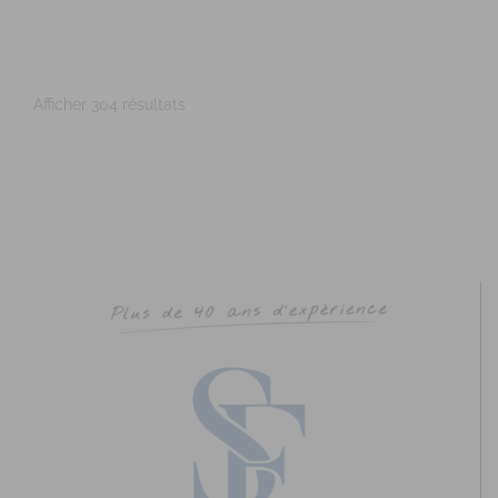
Adresse : Parc Cicéa, rue du Courtil, Bât.5 Code Postal :
35170 Ville : BRUZ Numéro de SIRET : 53...
Afficher 304 résultats
ROUSSELOT-ROUQUIER Anne-Sophie
Diplômé(e) de Sophrologie Formations
Supervisé(e)
Téléconsultation possible
Santé
Education
29 Rue Saint-Cyr Coëtquidan, Beignon, France
75.54 km
0651562382
0651562382
annesophierouquier@courriel.bio
https://www.bien-naitre-sophrologie.com