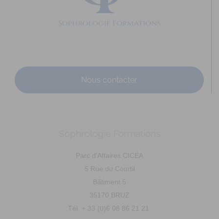
Adresse : 29 rue Saint Cyr Coetquidan Code Postal : 56380
Ville : BEIGNON Numéro de SIRET : 895 3...
Nous contacter
CHALMEL Christine (50560)
Sophrologie Formations
Supervisé(e)
Téléconsultation possible
RNCP
Santé
Entreprise
Education
Social
Emploi
Parc d'Affaires CICÉA
Sport
5 Rue du Courtil
20 Rue des Frères Lacolley, Gouville-sur-Mer, France
Bâtiment 5
59.32 km
35170 BRUZ
0610615309
0610615309
Tél. + 33 (0)6 08 86 21 21