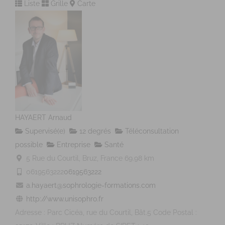
Liste
Grille
Carte
HAYAERT Arnaud
Supervisé(e)
12 degrés
Téléconsultation
possible
Entreprise
Santé
5 Rue du Courtil, Bruz, France
69.98 km
0619563222
0619563222
a.hayaert@sophrologie-formations.com
http://www.unisophro.fr
Adresse : Parc Cicéa, rue du Courtil, Bât.5 Code Postal :