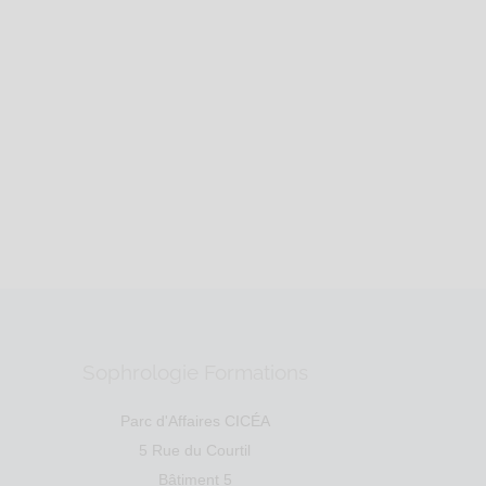
le
Santé
Entreprise
Social
de SIRET : 9...
Sophrologie Formations
Parc d'Affaires CICÉA
5 Rue du Courtil
Bâtiment 5