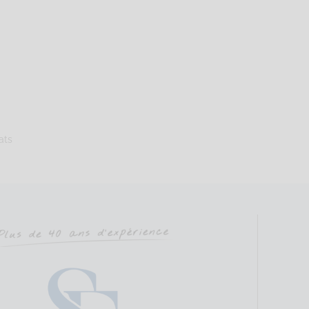
ure
Sophrologie Formations
Supervisé(e)
Téléconsultation possib
Saint-Joseph, Saint-Malo, France
62.45 km
ats
42753804
ault@live.fr
e du Val saint Joseph Code Postal : 35400 Ville : SAINT-MALO Numéro 