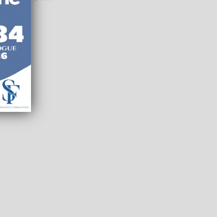
le
RNCP
Santé
Entreprise
Education
Social
IRET : 53...