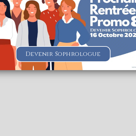
Nous utilisons des cookies sur notre site internet pour vous
offrir une expérience plus pertinente en mémorisant vos
préférences et vos visites répétées. En cliquant sur
"J'accepte", vous consentez à l'utilisation de TOUS les
cookies.
Paramètres des Cookies
J'accepte
Je refuse
herche lorsque la carte est déplacée
Devenir Sophrologue
e
Sophrologie Formations
Supervisé(e)
Téléconsultation possib
rt
 Bruz, France
11.24 km
626064000
lie@gmail.com
sophro.fr
éa, rue du Courtil, Bât.5 Code Postal : 35170 Ville : BRUZ Numéro de S