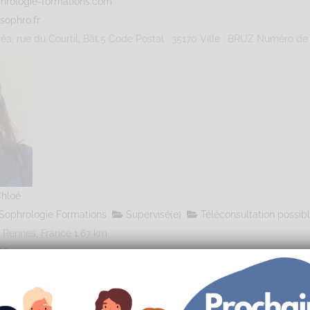
hrologie-formations.com
sophro.fr
éa, rue du Courtil, Bât.5 Code Postal : 35170 Ville : BRUZ Numéro de S
hloé
Sophrologie Formations
Supervisé(e)
Téléconsultation possib
 Rennes, France
1.67 km
68725473
live.fr
hrologie-sonotherapie.fr
Danton Code Postal : 35700 Ville : RENNES Numéro de SIRET : 812 80