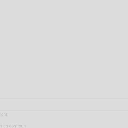
tions
ort en commun