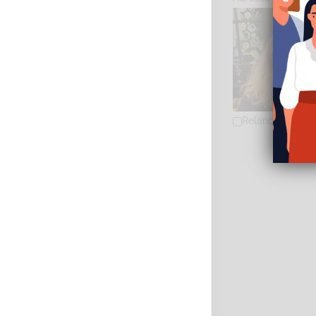
Relancer la rec
AUBAULT Nathali
Diplômé(e) de 
Emploi
Spo
Rue du Courtil,
0626064000
0
aubault.natha
http://www.uni
Adresse : Parc Cic