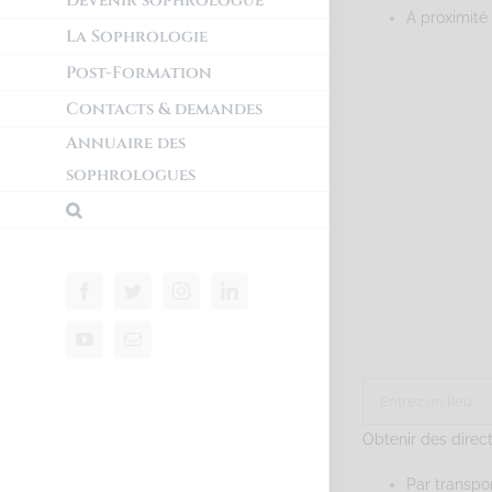
Devenir sophrologue
A proximité
La Sophrologie
Post-Formation
Contacts & demandes
Annuaire des
sophrologues
Obtenir des direc
Par transp