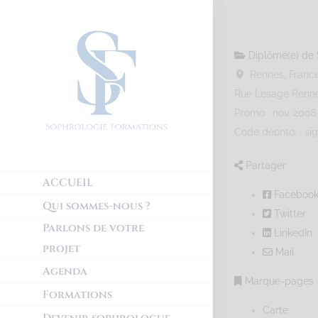
Diplômé(e) de 
Rennes, Franc
Rue Lesage
Renn
Promo : nov. 2008
Code déonto. : si
Partager
ACCUEIL
Faceboo
Qui sommes-nous ?
Twitter
Parlons de votre
LinkedIn
projet
Mail
Agenda
Marque-pages
Formations
Carte