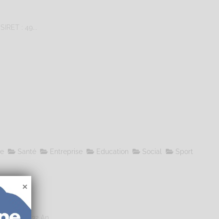
IRET : 49...
le
Santé
Entreprise
Education
Social
Sport
4 706 00032 An...