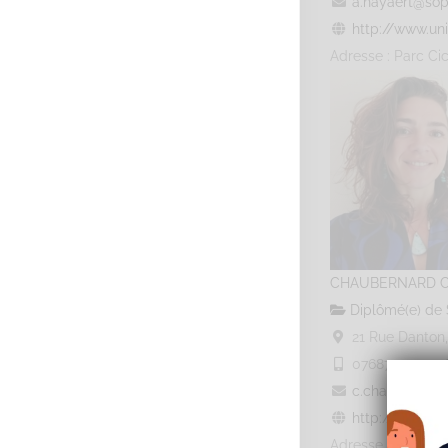
a.hayaert@sop
http://www.uni
Adresse : Parc Cic
CHAUBERNARD C
Diplômé(e) de 
21 Rue Danton,
0768725473
07
c.chaubernard@
http://www.sop
Adresse : 21 rue 