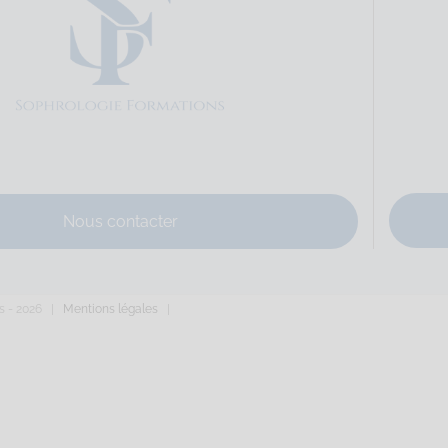
e
Sophrologie Formations
Supervisé(e)
Téléconsultation possib
 Domaigne, Laval, France
66.55 km
67149573
hrologue@gmail.com
divine-davanne.fr
du père Domaigne Code Postal : 53000 Ville : LAVAL Numéro de SIRET 
Nous contacter
s -
2026 |
Mentions légales
|