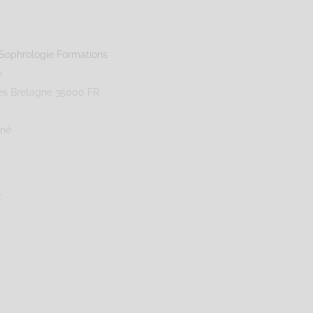
Sophrologie Formations
e
es
Bretagne
35000
FR
gné
k