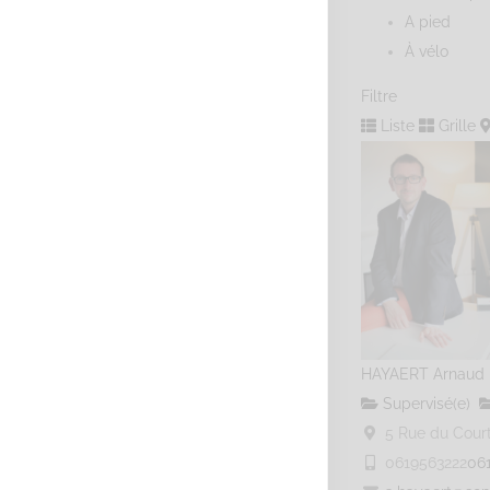
A pied
À vélo
Filtre
Liste
Grille
HAYAERT Arnaud
Supervisé(e)
5 Rue du Courti
0619563222
06