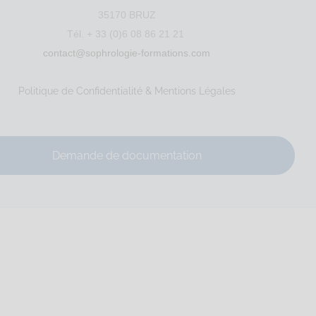
35170 BRUZ
Tél. + 33 (0)6 08 86 21 21
le
RNCP
Santé
contact@sophrologie-formations.com
Politique de Confidentialité & Mentions Légales
: 902 075 381...
Demande de documentation