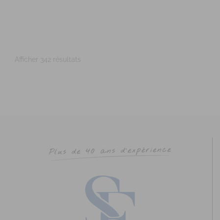
0642753804
0642753804
marie-laure.peault@live.fr
Adresse : 53 G rue du Val saint Joseph Code Postal : 35400
Ville : SAINT-MALO Numéro de SIRET : 9...
Afficher 342 résultats
ROUSSELOT-ROUQUIER Anne-Sophie
Diplômé(e) de Sophrologie Formations
Supervisé(e)
Téléconsultation possible
Santé
Education
29 Rue Saint-Cyr Coëtquidan, Beignon, France
45.31 km
0651562382
0651562382