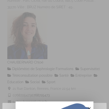
Adresse : Parc Cicéa, rue du Courtil, Bât.5 Code Postal :
35170 Ville : BRUZ Numéro de SIRET : 49...
CHAUBERNARD Chloé
Diplômé(e) de Sophrologie Formations
Supervisé(e)
Téléconsultation possible
Santé
Entreprise
Education
Social
Sport
21 Rue Danton, Rennes, France
22.54 km
0768725473
0768725473
c.chaubernard@live.fr
http://www.sophrologie-sonotherapie.fr