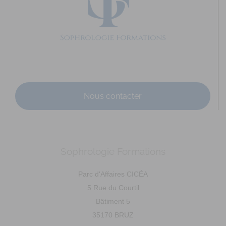
annesophierouquier@courriel.bio
https://www.bien-naitre-sophrologie.com
Adresse : 29 rue Saint Cyr Coetquidan Code Postal : 56380
Ville : BEIGNON Numéro de SIRET : 895 3...
Nous contacter
Sophrologie Formations
DAVANNE Ludivine
Diplômé(e) de Sophrologie Formations
Supervisé(e)
Parc d'Affaires CICÉA
Téléconsultation possible
RNCP
Santé
5 Rue du Courtil
14 Rue du Père Domaigne, Laval, France
79.77 km
Bâtiment 5
0667149573
0667149573
35170 BRUZ