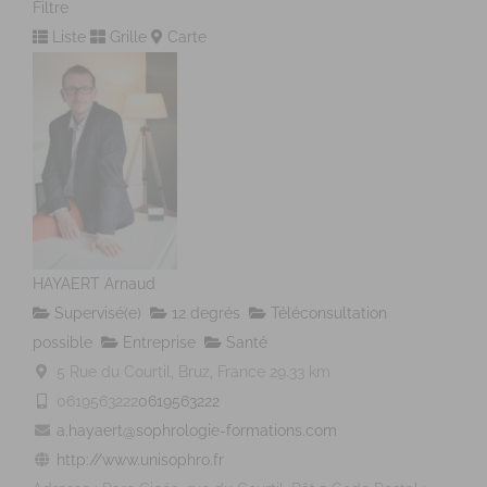
Filtre
Liste
Grille
Carte
HAYAERT Arnaud
Supervisé(e)
12 degrés
Téléconsultation
possible
Entreprise
Santé
5 Rue du Courtil, Bruz, France
29.33 km
0619563222
0619563222
a.hayaert@sophrologie-formations.com
http://www.unisophro.fr