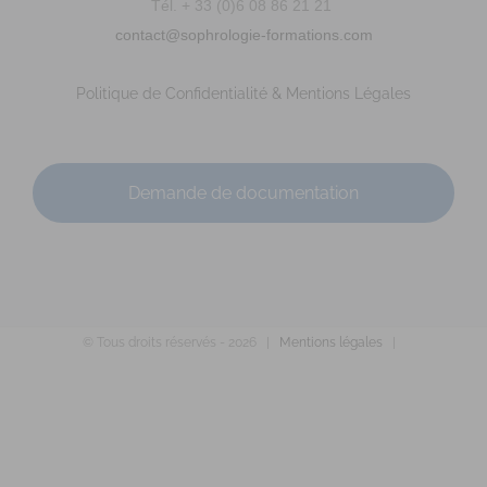
ldavanne.sophrologue@gmail.com
Tél. + 33 (0)6 08 86 21 21
https://www.ludivine-davanne.fr
contact@sophrologie-formations.com
Adresse : 14 rue du père Domaigne Code Postal : 53000
Ville : LAVAL Numéro de SIRET : 902 075 381...
Politique de Confidentialité & Mentions Légales
Demande de documentation
MAZEAU Ludivine
© Tous droits réservés -
2026 |
Mentions légales
|
Diplômé(e) de Sophrologie Formations
Supervisé(e)
Téléconsultation possible
RNCP
Santé
Entreprise
Education
Social
Emploi
Rue du Courtil, Bruz, France
29.34 km
0671744938
0671744938