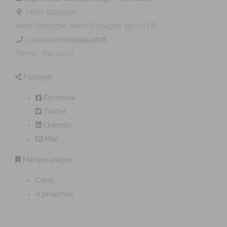
Hede Bazouges
Hede Bazouges
Hede Bazouges
35000
FR
0299454678
0299454678
Promo : mai 2003
Partager
Facebook
Twitter
LinkedIn
Mail
Marque-pages
Carte
A proximité