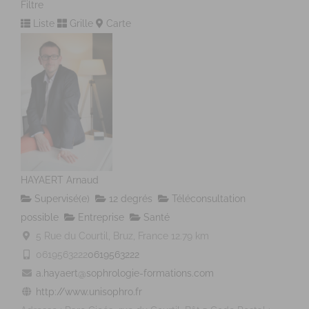
Filtre
Liste
Grille
Carte
HAYAERT Arnaud
Supervisé(e)
12 degrés
Téléconsultation
possible
Entreprise
Santé
5 Rue du Courtil, Bruz, France
12.79 km
0619563222
0619563222
a.hayaert@sophrologie-formations.com
http://www.unisophro.fr