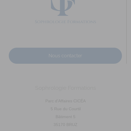
0642753804
0642753804
marie-laure.peault@live.fr
Adresse : 53 G rue du Val saint Joseph Code Postal : 35400
Ville : SAINT-MALO Numéro de SIRET : 9...
Nous contacter
Sophrologie Formations
DAVANNE Ludivine
Diplômé(e) de Sophrologie Formations
Supervisé(e)
Parc d'Affaires CICÉA
Téléconsultation possible
RNCP
Santé
5 Rue du Courtil
14 Rue du Père Domaigne, Laval, France
73.86 km
Bâtiment 5
0667149573
0667149573
35170 BRUZ