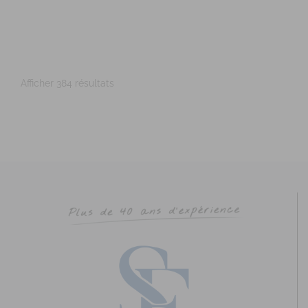
https://www.bien-naitre-sophrologie.com
Adresse : 29 rue Saint Cyr Coetquidan Code Postal : 56380
Ville : BEIGNON Numéro de SIRET : 895 3...
Afficher 384 résultats
PEAULT Marie-Laure
Diplômé(e) de Sophrologie Formations
Supervisé(e)
Téléconsultation possible
Santé
Entreprise
Social
53 Rue du Val Saint-Joseph, Saint-Malo, France
57.07
km