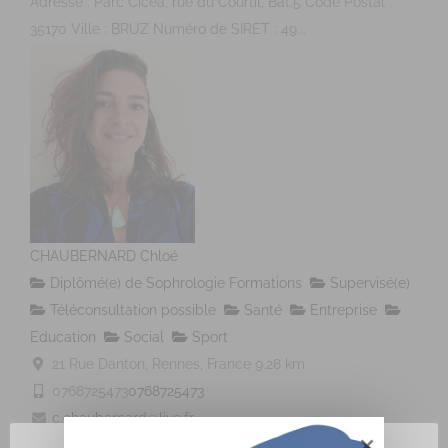
Adresse : Parc Cicéa, rue du Courtil, Bât.5 Code Postal :
35170 Ville : BRUZ Numéro de SIRET : 49...
CHAUBERNARD Chloé
Diplômé(e) de Sophrologie Formations
Supervisé(e)
Téléconsultation possible
Santé
Entreprise
Education
Social
Sport
21 Rue Danton, Rennes, France
9.28 km
0768725473
0768725473
c.chaubernard@live.fr
http://www.sophrologie-sonotherapie.fr