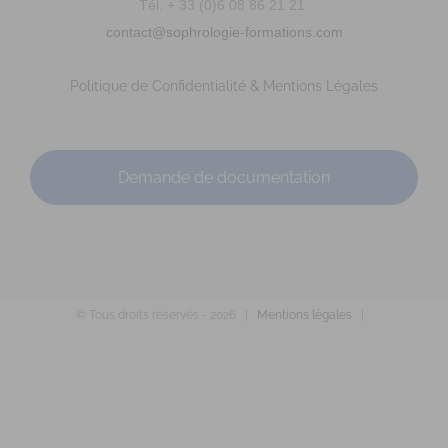
ldavanne.sophrologue@gmail.com
Tél. + 33 (0)6 08 86 21 21
https://www.ludivine-davanne.fr
contact@sophrologie-formations.com
Adresse : 14 rue du père Domaigne Code Postal : 53000
Ville : LAVAL Numéro de SIRET : 902 075 381...
Politique de Confidentialité & Mentions Légales
Demande de documentation
BOURGES Isabelle
© Tous droits réservés -
2026 |
Mentions légales
|
Diplômé(e) de Sophrologie Formations
Téléconsultation possible
RNCP
Santé
Education
Entreprise
Social
Emploi
7 Rue Pont er Ver, 56610 Arradon, France
97.07 km
0660258282
0660258282