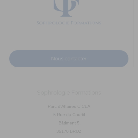
c.chaubernard@live.fr
http://www.sophrologie-sonotherapie.fr
Adresse : 21 rue Danton Code Postal : 35700 Ville :
RENNES Numéro de SIRET : 812 804 706 00032 An...
Nous contacter
Sophrologie Formations
MAZEAU Ludivine
Diplômé(e) de Sophrologie Formations
Supervisé(e)
Parc d'Affaires CICÉA
Téléconsultation possible
RNCP
Santé
5 Rue du Courtil
Entreprise
Education
Social
Emploi
Bâtiment 5
Rue du Courtil, Bruz, France
58.86 km
35170 BRUZ