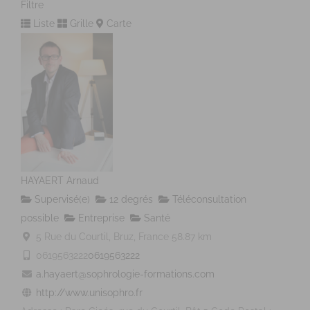
Filtre
Liste
Grille
Carte
HAYAERT Arnaud
Supervisé(e)
12 degrés
Téléconsultation
possible
Entreprise
Santé
5 Rue du Courtil, Bruz, France
58.87 km
0619563222
0619563222
a.hayaert@sophrologie-formations.com
http://www.unisophro.fr