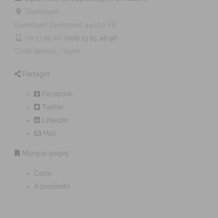
Guenrouet
Guenrouet
Guenrouet
44000
FR
06 13 65 46 98
06 13 65 46 98
Code déonto. : signé
Partager
Facebook
Twitter
LinkedIn
Mail
Marque-pages
Carte
A proximité