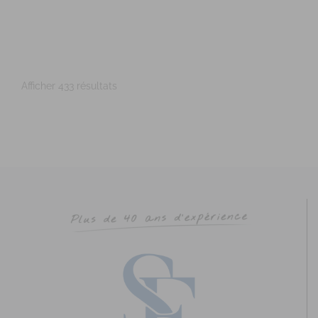
https://www.isabellebourges-sophrologue.com
Prénom : Isabelle Nom : BOURGES Adresse : Cabinet
Médical 7 rue Pont Er ver Code Postal : 56610 V...
Afficher 433 résultats
CHAUBERNARD Chloé
Diplômé(e) de Sophrologie Formations
Supervisé(e)
Téléconsultation possible
Santé
Entreprise
Education
Social
Sport
21 Rue Danton, Rennes, France
70.11 km
0768725473
0768725473