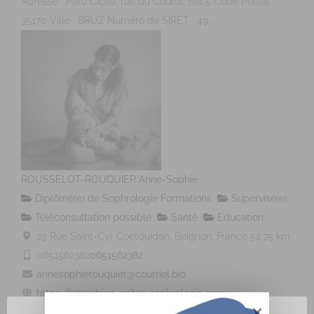
Adresse : Parc Cicéa, rue du Courtil, Bât.5 Code Postal :
35170 Ville : BRUZ Numéro de SIRET : 49...
ROUSSELOT-ROUQUIER Anne-Sophie
Diplômé(e) de Sophrologie Formations
Supervisé(e)
Téléconsultation possible
Santé
Education
29 Rue Saint-Cyr Coëtquidan, Beignon, France
52.75 km
0651562382
0651562382
annesophierouquier@courriel.bio
https://www.bien-naitre-sophrologie.com
Adresse : 29 rue Saint Cyr Coetquidan Code Postal : 56380