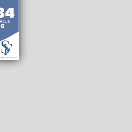
le
Santé
Education
SIRET : 895 3...