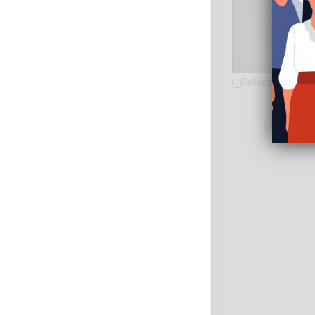
Relancer la rec
ROUSSELOT-ROUQ
Diplômé(e) de 
29 Rue Saint-C
0651562382
06
annesophierouq
https://www.b
Adresse : 29 rue 