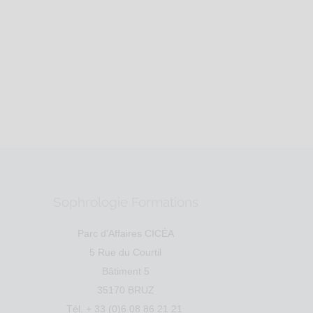
anté
Education
Entreprise
Social
Emploi
tal : 56610 V...
Sophrologie Formations
Parc d'Affaires CICÉA
5 Rue du Courtil
Bâtiment 5
35170 BRUZ
Tél. + 33 (0)6 08 86 21 21