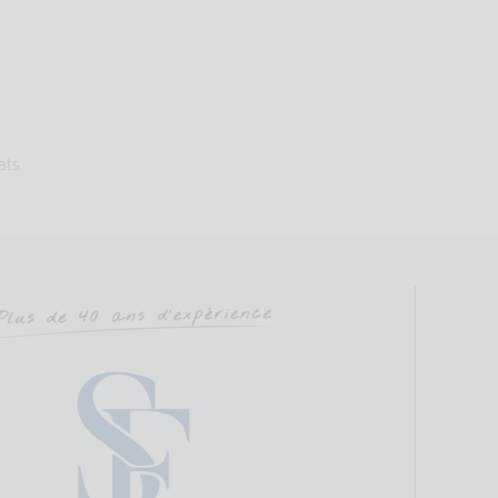
e
Sophrologie Formations
Téléconsultation possible
RNCP
S
Ver, 56610 Arradon, France
78.62 km
ats
60258282
llebourges-sophrologue.com
sabellebourges-sophrologue.com
 Nom : BOURGES Adresse : Cabinet Médical 7 rue Pont Er ver Code Pos