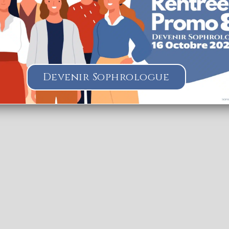
offrir une expérience plus pertinente en mémorisant vos
préférences et vos visites répétées. En cliquant sur
"J'accepte", vous consentez à l'utilisation de TOUS les
cookies.
Paramètres des Cookies
J'accepte
Je refuse
herche lorsque la carte est déplacée
Devenir Sophrologue
UIER Anne-Sophie
Sophrologie Formations
Supervisé(e)
Téléconsultation possib
yr Coëtquidan, Beignon, France
31.61 km
51562382
uier@courriel.bio
ien-naitre-sophrologie.com
Saint Cyr Coetquidan Code Postal : 56380 Ville : BEIGNON Numéro de 