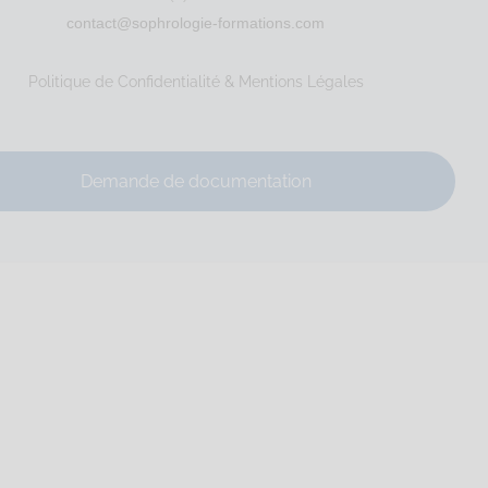
contact@sophrologie-formations.com
le
RNCP
Santé
Politique de Confidentialité & Mentions Légales
Demande de documentation
: 902 075 381...
le
Santé
Entreprise
Social