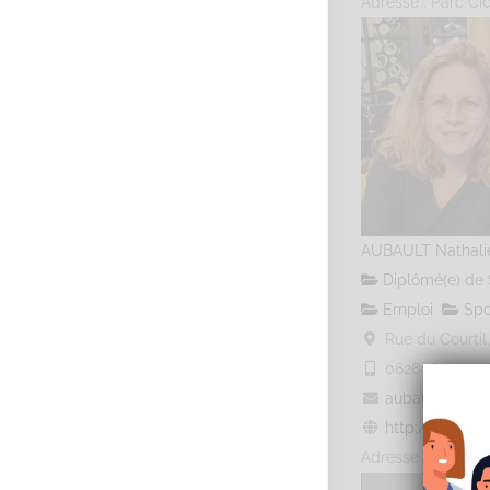
Adresse : Parc Cic
AUBAULT Nathali
Diplômé(e) de 
Emploi
Spo
Rue du Courtil,
0626064000
0
aubault.natha
http://www.uni
Adresse : Parc Cic