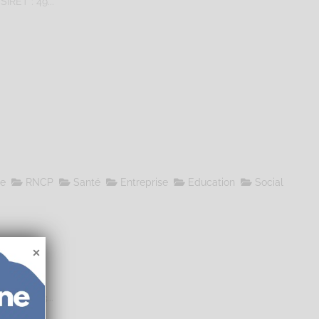
IRET : 49...
le
RNCP
Santé
Entreprise
Education
Social
IRET : 53...