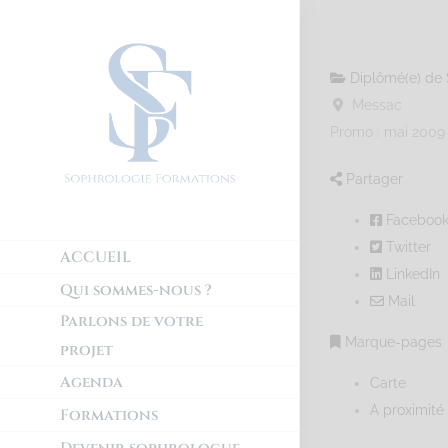
Diplômé(e) de 
Messac
Promo : mai 2009
Partager
Faceboo
Twitter
ACCUEIL
LinkedIn
Qui sommes-nous ?
Mail
Parlons de votre
Marque-pages
projet
Agenda
Carte
A proximité
Formations