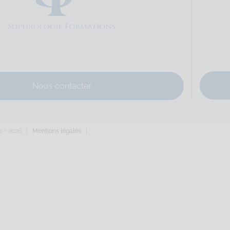
e
Sophrologie Formations
Supervisé(e)
Téléconsultation possib
 Domaigne, Laval, France
80.48 km
67149573
hrologue@gmail.com
divine-davanne.fr
Nous contacter
du père Domaigne Code Postal : 53000 Ville : LAVAL Numéro de SIRET 
s -
2026 |
Mentions légales
|
ure
Sophrologie Formations
Supervisé(e)
Téléconsultation possib