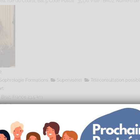
éa, rue du Courtil, Bât.5 Code Postal : 35170 Ville : BRUZ Numéro de S
e
Sophrologie Formations
Supervisé(e)
Téléconsultation possib
rt
 Bruz, France
23.5 km
626064000
lie@gmail.com
sophro.fr
éa, rue du Courtil, Bât.5 Code Postal : 35170 Ville : BRUZ Numéro de S
Nous utilisons des cookies sur notre site internet pour vous