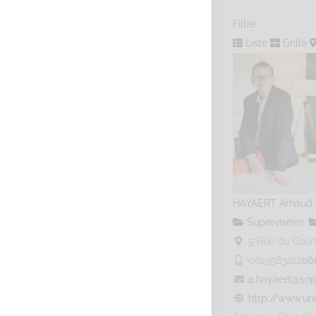
Filtre
Liste
Grille
HAYAERT Arnaud
Supervisé(e)
5 Rue du Courti
0619563222
06
a.hayaert@sop
http://www.uni