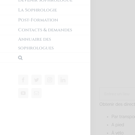
Devenir sophrologue
La Sophrologie
Post-Formation
Contacts & demandes
Annuaire des
sophrologues
Obtenir des direc
Par transp
A pied
À vélo