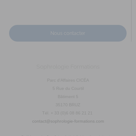
Adresse : 29 rue Saint Cyr Coetquidan Code Postal : 56380
Ville : BEIGNON Numéro de SIRET : 895 3...
Nous contacter
Sophrologie Formations
MAZEAU Ludivine
Parc d'Affaires CICÉA
Diplômé(e) de Sophrologie Formations
Supervisé(e)
5 Rue du Courtil
Téléconsultation possible
RNCP
Santé
Bâtiment 5
Entreprise
Education
Social
Emploi
35170 BRUZ
Rue du Courtil, Bruz, France
92.06 km
Tél. + 33 (0)6 08 86 21 21
0671744938
0671744938
contact@sophrologie-formations.com
lm.sophrorennes@gmail.com