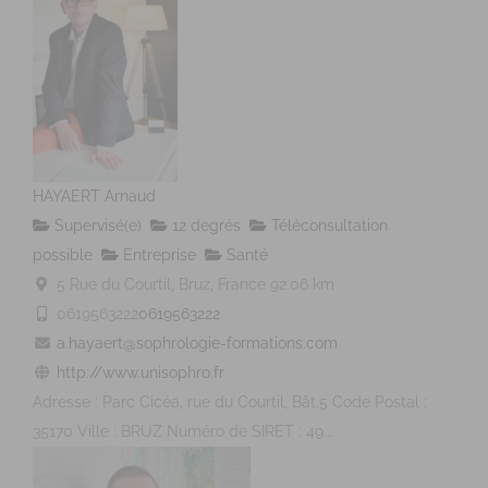
HAYAERT Arnaud
Supervisé(e)
12 degrés
Téléconsultation
possible
Entreprise
Santé
5 Rue du Courtil, Bruz, France
92.06 km
0619563222
0619563222
a.hayaert@sophrologie-formations.com
http://www.unisophro.fr
Adresse : Parc Cicéa, rue du Courtil, Bât.5 Code Postal :
35170 Ville : BRUZ Numéro de SIRET : 49...