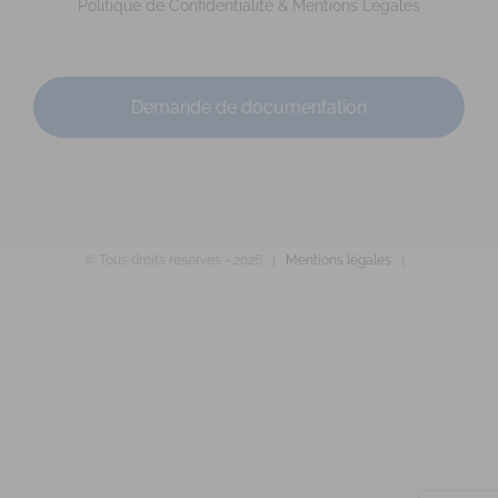
https://rennes-sophrologie.fr
Politique de Confidentialité & Mentions Légales
Adresse : Parc Cicéa – Rue du Courtil – Bât. 5 Code Postal :
35170 Ville : BRUZ Numér...
Demande de documentation
© Tous droits réservés -
2026 |
Mentions légales
|
GABORIAU Mélanie
Diplômé(e) de Sophrologie Formations
Supervisé(e)
Téléconsultation possible
RNCP
Santé
Entreprise
Education
Social
Pellouailles-les-Vignes, Verrières-en-Anjou, France
96.65 km
0672135179
0672135179