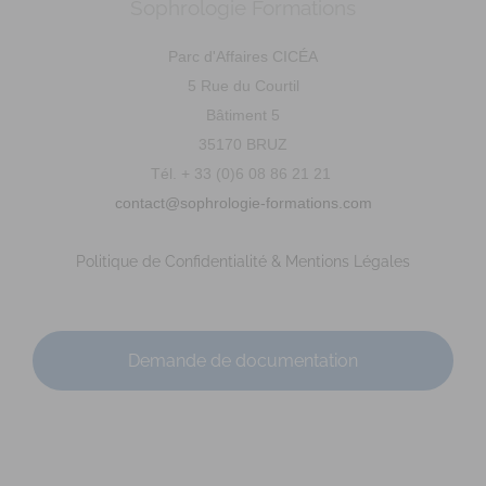
Sophrologie Formations
Diplômé(e) de Sophrologie Formations
Supervisé(e)
Téléconsultation possible
Santé
Entreprise
Parc d'Affaires CICÉA
Social
5 Rue du Courtil
53 Rue du Val Saint-Joseph, Saint-Malo, France
67.11 km
Bâtiment 5
0642753804
0642753804
35170 BRUZ
marie-laure.peault@live.fr
Tél. + 33 (0)6 08 86 21 21
Adresse : 53 G rue du Val saint Joseph Code Postal : 35400
contact@sophrologie-formations.com
Ville : SAINT-MALO Numéro de SIRET : 9...
Politique de Confidentialité & Mentions Légales
Demande de documentation
MAZEAU Ludivine