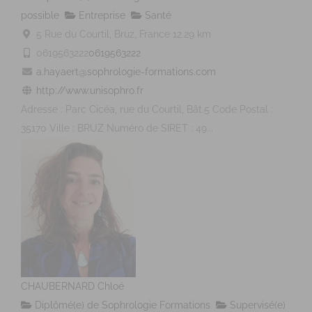
possible
Entreprise
Santé
5 Rue du Courtil, Bruz, France
12.29 km
0619563222
0619563222
a.hayaert@sophrologie-formations.com
http://www.unisophro.fr
Adresse : Parc Cicéa, rue du Courtil, Bât.5 Code Postal :
35170 Ville : BRUZ Numéro de SIRET : 49...
CHAUBERNARD Chloé
Diplômé(e) de Sophrologie Formations
Supervisé(e)