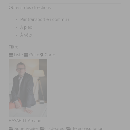
Obtenir des directions
Par transport en commun
A pied
À vélo
Filtre
Liste
Grille
Carte
HAYAERT Arnaud
Supervisé(e)
12 degrés
Téléconsultation