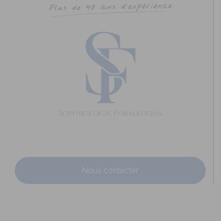
DAVANNE Ludivine
Diplômé(e) de Sophrologie Formations
Supervisé(e)
Téléconsultation possible
RNCP
Santé
14 Rue du Père Domaigne, Laval, France
61.86 km
0667149573
0667149573
ldavanne.sophrologue@gmail.com
https://www.ludivine-davanne.fr
Adresse : 14 rue du père Domaigne Code Postal : 53000
Ville : LAVAL Numéro de SIRET : 902 075 381...
Nous contacter
PEAULT Marie-Laure