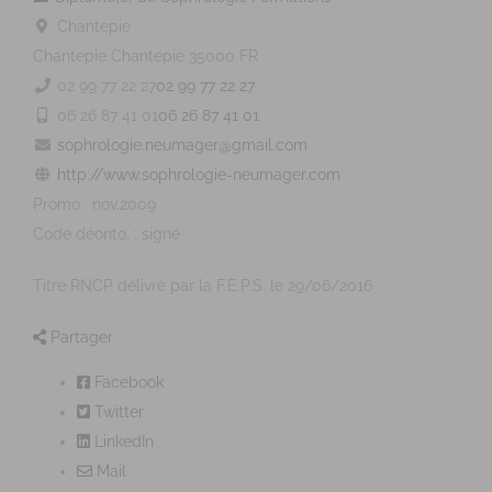
Chantepie
Chantepie
Chantepie
35000
FR
02 99 77 22 27
02 99 77 22 27
06 26 87 41 01
06 26 87 41 01
sophrologie.neumager@gmail.com
http://www.sophrologie-neumager.com
Promo : nov.2009
Code déonto. : signé
Titre RNCP délivré par la F.E.P.S. le 29/06/2016
Partager
Facebook
Twitter
LinkedIn
Mail