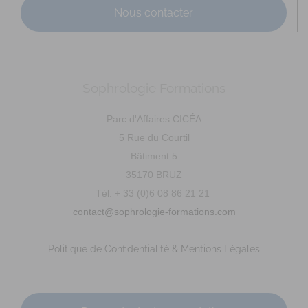
Nous contacter
Sophrologie Formations
DAVANNE Ludivine
Diplômé(e) de Sophrologie Formations
Supervisé(e)
Parc d'Affaires CICÉA
Téléconsultation possible
RNCP
Santé
5 Rue du Courtil
14 Rue du Père Domaigne, Laval, France
66.16 km
Bâtiment 5
0667149573
0667149573
35170 BRUZ
ldavanne.sophrologue@gmail.com
Tél. + 33 (0)6 08 86 21 21
https://www.ludivine-davanne.fr
contact@sophrologie-formations.com
Adresse : 14 rue du père Domaigne Code Postal : 53000
Ville : LAVAL Numéro de SIRET : 902 075 381...
Politique de Confidentialité & Mentions Légales