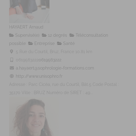
HAYAERT Arnaud
Supervisé(e)
12 degrés
Téléconsultation
possible
Entreprise
Santé
5 Rue du Courtil, Bruz, France
10.81 km
0619563222
0619563222
a.hayaert@sophrologie-formations.com
http://www.unisophro.fr
Adresse : Parc Cicéa, rue du Courtil, Bât.5 Code Postal :
35170 Ville : BRUZ Numéro de SIRET : 49...