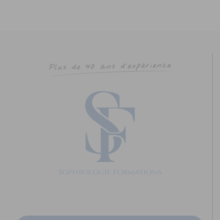
PEAULT Marie-Laure
Diplômé(e) de Sophrologie Formations
Supervisé(e)
Téléconsultation possible
Santé
Entreprise
Social
53 Rue du Val Saint-Joseph, Saint-Malo, France
63.26
km
0642753804
0642753804
marie-laure.peault@live.fr
Adresse : 53 G rue du Val saint Joseph Code Postal : 35400
Ville : SAINT-MALO Numéro de SIRET : 9...