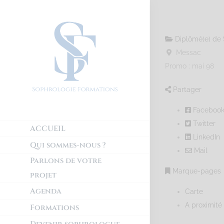
Diplômé(e) de 
Messac
Promo : mai 98
Partager
Faceboo
Twitter
ACCUEIL
LinkedIn
Qui sommes-nous ?
Mail
Parlons de votre
Marque-pages
projet
Agenda
Carte
A proximité
Formations