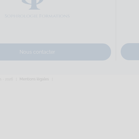
e
Sophrologie Formations
Supervisé(e)
Téléconsultation possib
 Domaigne, Laval, France
80.6 km
67149573
hrologue@gmail.com
divine-davanne.fr
Nous contacter
du père Domaigne Code Postal : 53000 Ville : LAVAL Numéro de SIRET 
s -
2026 |
Mentions légales
|
ure
Sophrologie Formations
Supervisé(e)
Téléconsultation possib