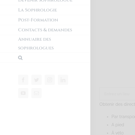
Devenir sophrologue
La Sophrologie
Post-Formation
Contacts & demandes
Annuaire des
sophrologues
Obtenir des direc
Par transp
A pied
À vélo