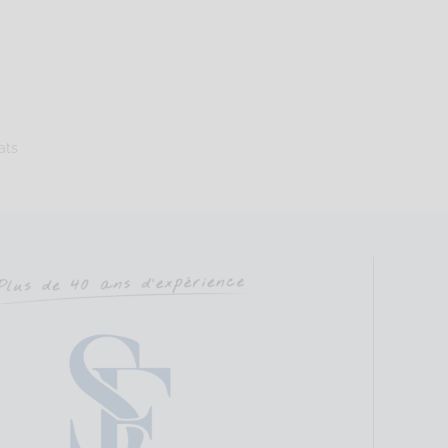
e
Sophrologie Formations
Téléconsultation possible
RNCP
S
Ver, 56610 Arradon, France
78.49 km
ats
60258282
llebourges-sophrologue.com
sabellebourges-sophrologue.com
 Nom : BOURGES Adresse : Cabinet Médical 7 rue Pont Er ver Code Pos