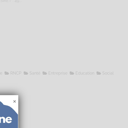
IRET : 49...
le
RNCP
Santé
Entreprise
Education
Social
IRET : 53...