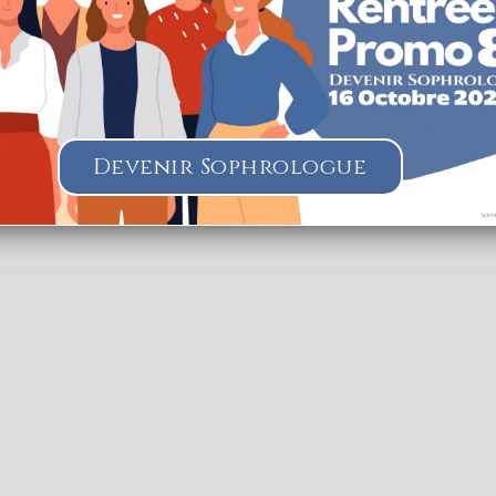
offrir une expérience plus pertinente en mémorisant vos
préférences et vos visites répétées. En cliquant sur
"J'accepte", vous consentez à l'utilisation de TOUS les
cookies.
Paramètres des Cookies
J'accepte
Je refuse
herche lorsque la carte est déplacée
Devenir Sophrologue
UIER Anne-Sophie
Sophrologie Formations
Supervisé(e)
Téléconsultation possib
yr Coëtquidan, Beignon, France
31.48 km
51562382
uier@courriel.bio
ien-naitre-sophrologie.com
Saint Cyr Coetquidan Code Postal : 56380 Ville : BEIGNON Numéro de 