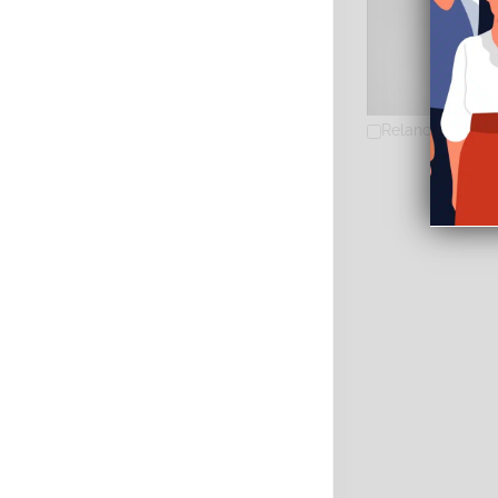
Relancer la rec
ROUSSELOT-ROUQ
Diplômé(e) de 
29 Rue Saint-C
0651562382
06
annesophierouq
https://www.b
Adresse : 29 rue 