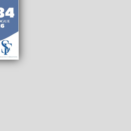
le
Santé
Education
SIRET : 895 3...