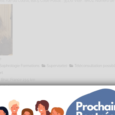
éa, rue du Courtil, Bât.5 Code Postal : 35170 Ville : BRUZ Numéro de S
e
Sophrologie Formations
Supervisé(e)
Téléconsultation possib
rt
 Bruz, France
23.5 km
626064000
lie@gmail.com
sophro.fr
éa, rue du Courtil, Bât.5 Code Postal : 35170 Ville : BRUZ Numéro de S
Nous utilisons des cookies sur notre site internet pour vous