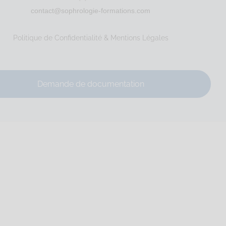
contact@sophrologie-formations.com
le
RNCP
Santé
Politique de Confidentialité & Mentions Légales
Demande de documentation
: 902 075 381...
le
Santé
Entreprise
Social