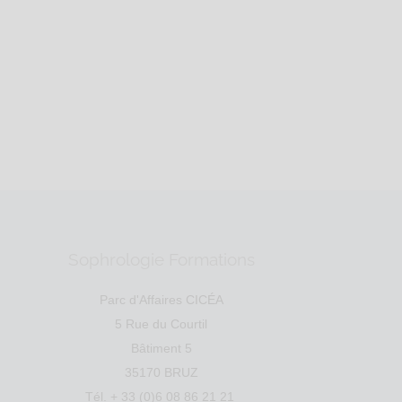
anté
Education
Entreprise
Social
Emploi
tal : 56610 V...
Sophrologie Formations
Parc d'Affaires CICÉA
5 Rue du Courtil
Bâtiment 5
35170 BRUZ
Tél. + 33 (0)6 08 86 21 21