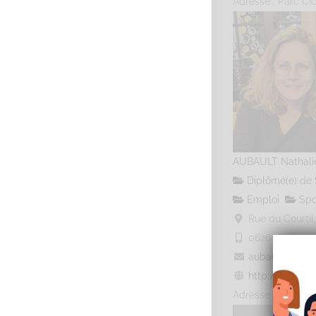
Adresse : Parc Cic
AUBAULT Nathali
Diplômé(e) de 
Emploi
Spo
Rue du Courtil,
0626064000
0
aubault.natha
http://www.uni
Adresse : Parc Cic