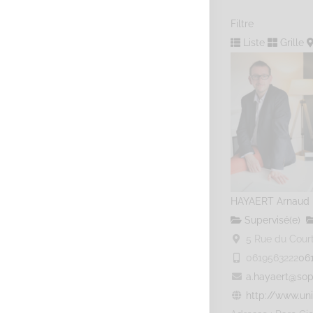
Filtre
Liste
Grille
HAYAERT Arnaud
Supervisé(e)
5 Rue du Courti
0619563222
06
a.hayaert@sop
http://www.uni