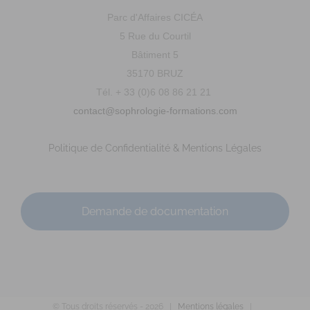
Parc d'Affaires CICÉA
5 Rue du Courtil
Bâtiment 5
35170 BRUZ
Tél. + 33 (0)6 08 86 21 21
LEVEQUE Dominique
contact@sophrologie-formations.com
Diplômé(e) de Sophrologie Formations
Sainte Pazanne
5.78 km
Politique de Confidentialité & Mentions Légales
02 40 02 49 49
02 40 02 49 49
Promo : nov. 1998
BARDY Françoise
Demande de documentation
Diplômé(e) de Sophrologie Formations
Sainte Pazanne
6.28 km
© Tous droits réservés -
2026 |
Mentions légales
|