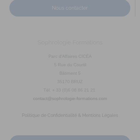
Nous contacter
Sophrologie Formations
CHAUBERNARD Chloé
Parc d'Affaires CICÉA
Diplômé(e) de Sophrologie Formations
Supervisé(e)
5 Rue du Courtil
Téléconsultation possible
Santé
Entreprise
Bâtiment 5
Education
Social
Sport
35170 BRUZ
21 Rue Danton, Rennes, France
91.16 km
Tél. + 33 (0)6 08 86 21 21
0768725473
0768725473
contact@sophrologie-formations.com
c.chaubernard@live.fr
http://www.sophrologie-sonotherapie.fr
Politique de Confidentialité & Mentions Légales
Adresse : 21 rue Danton Code Postal : 35700 Ville :
RENNES Numéro de SIRET : 812 804 706 00032 An...