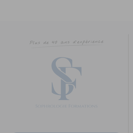
ROUSSELOT-ROUQUIER Anne-Sophie
Diplômé(e) de Sophrologie Formations
Supervisé(e)
Téléconsultation possible
Santé
Education
29 Rue Saint-Cyr Coëtquidan, Beignon, France
87.87 km
0651562382
0651562382
annesophierouquier@courriel.bio
https://www.bien-naitre-sophrologie.com
Adresse : 29 rue Saint Cyr Coetquidan Code Postal : 56380
Ville : BEIGNON Numéro de SIRET : 895 3...