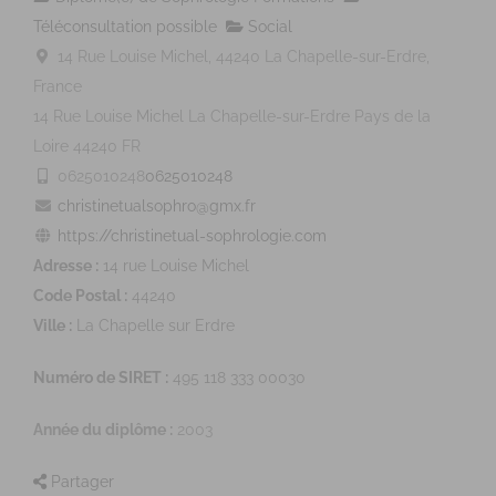
Téléconsultation possible
Social
14 Rue Louise Michel, 44240 La Chapelle-sur-Erdre,
France
14 Rue Louise Michel
La Chapelle-sur-Erdre
Pays de la
Loire
44240
FR
0625010248
0625010248
christinetualsophro@gmx.fr
https://christinetual-sophrologie.com
Adresse :
14 rue Louise Michel
Code Postal :
44240
Ville :
La Chapelle sur Erdre
Numéro de SIRET :
495 118 333 00030
Année du diplôme :
2003
Partager