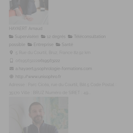
HAYAERT Arnaud
Supervisé(e)
12 degrés
Téléconsultation
possible
Entreprise
Santé
5 Rue du Courtil, Bruz, France
82.92 km
0619563222
0619563222
a.hayaert@sophrologie-formations.com
http://www.unisophro.fr
Adresse : Parc Cicéa, rue du Courtil, Bât.5 Code Postal :
35170 Ville : BRUZ Numéro de SIRET : 49...