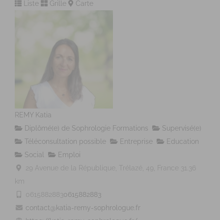
Liste
Grille
Carte
REMY Katia
Diplômé(e) de Sophrologie Formations
Supervisé(e)
Téléconsultation possible
Entreprise
Education
Social
Emploi
29 Avenue de la République, Trélazé, 49, France
31.36
km
0615882883
0615882883
contact@katia-remy-sophrologue.fr