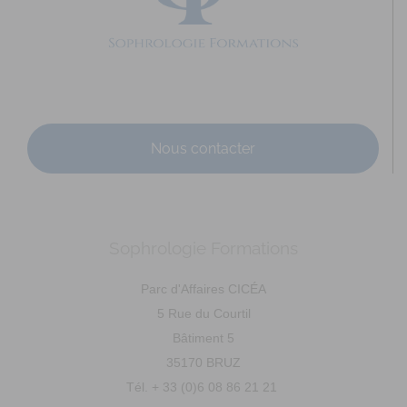
ophelie.quignon@wanadoo.fr
https://www.studiosophro.fr
Promo 62 – 2016 Sophrologue en libéral
Nous contacter
Sophrologie Formations
LAROCHE-TRUTET Françoise
Diplômé(e) de Sophrologie Formations
Parc d'Affaires CICÉA
49360 Le Grand Moulin, La Plaine, France
19.19 km
5 Rue du Courtil
02 41 55 96 56
02 41 55 96 56
Bâtiment 5
06 43 79 53 25
06 43 79 53 25
35170 BRUZ
resonance.sophro49@orange.fr
Tél. + 33 (0)6 08 86 21 21