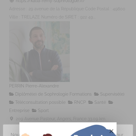
https://katia-remy-sophrologue.fr/
Adresse : 29 avenue de la République Code Postal : 49800
Ville : TRELAZE Numéro de SIRET : 922 49...
PERRIN Pierre-Alexandre
Diplômé(e) de Sophrologie Formations
Supervisé(e)
Téléconsultation possible
RNCP
Santé
Entreprise
Sport
209 Avenue Pasteur, Angers, France
33.09 km
0241543344
0241543344
Nous utilisons des cookies sur notre site internet pour
perrin.pierrealexandre.sophro@gmail.com