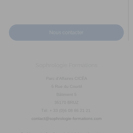
Adresse : 29 rue Saint Cyr Coetquidan Code Postal : 56380
Ville : BEIGNON Numéro de SIRET : 895 3...
Nous contacter
Sophrologie Formations
GABORIAU Mélanie
Parc d'Affaires CICÉA
Diplômé(e) de Sophrologie Formations
Supervisé(e)
5 Rue du Courtil
Téléconsultation possible
RNCP
Santé
Bâtiment 5
Entreprise
Education
Social
35170 BRUZ
Pellouailles-les-Vignes, Verrières-en-Anjou, France
Tél. + 33 (0)6 08 86 21 21
90.32 km
contact@sophrologie-formations.com
0672135179
0672135179