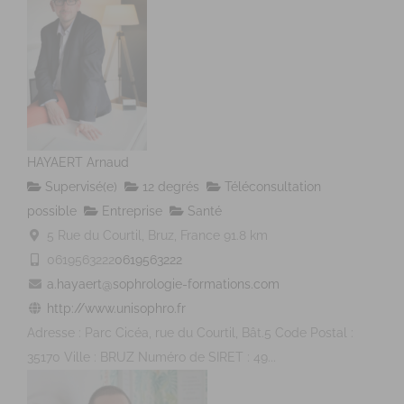
HAYAERT Arnaud
Supervisé(e)
12 degrés
Téléconsultation
possible
Entreprise
Santé
5 Rue du Courtil, Bruz, France
91.8 km
0619563222
0619563222
a.hayaert@sophrologie-formations.com
http://www.unisophro.fr
Adresse : Parc Cicéa, rue du Courtil, Bât.5 Code Postal :
35170 Ville : BRUZ Numéro de SIRET : 49...