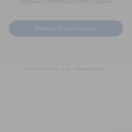
melaniegaboriausophrologue@gmail.com
Politique de Confidentialité & Mentions Légales
https://www.melaniegaboriau-sophrologue.fr
Adresse : 4 rue de la Vieille Poste Code Postal : 49112 Ville
: PELLOUAILLES-LES-VIGNES Numéro de...
Demande de documentation
© Tous droits réservés -
2026 |
Mentions légales
|
MAZEAU Ludivine
Diplômé(e) de Sophrologie Formations
Supervisé(e)
Téléconsultation possible
RNCP
Santé
Entreprise
Education
Social
Emploi
Rue du Courtil, Bruz, France
91.8 km
0671744938
0671744938