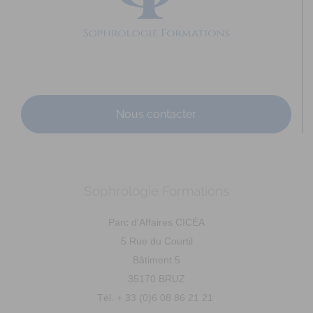
annesophierouquier@courriel.bio
https://www.bien-naitre-sophrologie.com
Adresse : 29 rue Saint Cyr Coetquidan Code Postal : 56380
Ville : BEIGNON Numéro de SIRET : 895 3...
Nous contacter
Sophrologie Formations
CHAUBERNARD Chloé
Parc d'Affaires CICÉA
Diplômé(e) de Sophrologie Formations
Supervisé(e)
5 Rue du Courtil
Téléconsultation possible
Santé
Entreprise
Bâtiment 5
Education
Social
Sport
35170 BRUZ
21 Rue Danton, Rennes, France
97.31 km
Tél. + 33 (0)6 08 86 21 21