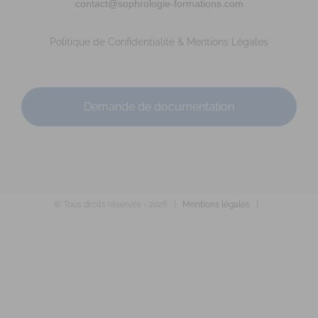
0768725473
0768725473
contact@sophrologie-formations.com
c.chaubernard@live.fr
http://www.sophrologie-sonotherapie.fr
Politique de Confidentialité & Mentions Légales
Adresse : 21 rue Danton Code Postal : 35700 Ville :
RENNES Numéro de SIRET : 812 804 706 00032 An...
Demande de documentation
© Tous droits réservés -
2026 |
Mentions légales
|
GABORIAU Mélanie
Diplômé(e) de Sophrologie Formations
Supervisé(e)
Téléconsultation possible
RNCP
Santé
Entreprise
Education
Social
Pellouailles-les-Vignes, Verrières-en-Anjou, France