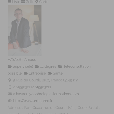
Liste
Grille
Carte
HAYAERT Arnaud
Supervisé(e)
12 degrés
Téléconsultation
possible
Entreprise
Santé
5 Rue du Courtil, Bruz, France
89.45 km
0619563222
0619563222
a.hayaert@sophrologie-formations.com
http://www.unisophro.fr
Adresse : Parc Cicéa, rue du Courtil, Bât.5 Code Postal :