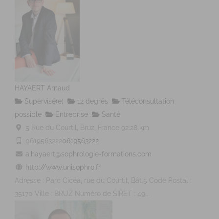
HAYAERT Arnaud
Supervisé(e)
12 degrés
Téléconsultation
possible
Entreprise
Santé
5 Rue du Courtil, Bruz, France
92.28 km
0619563222
0619563222
a.hayaert@sophrologie-formations.com
http://www.unisophro.fr
Adresse : Parc Cicéa, rue du Courtil, Bât.5 Code Postal :
35170 Ville : BRUZ Numéro de SIRET : 49...