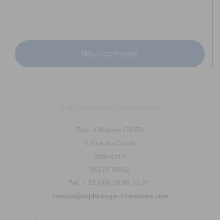
Adresse : 29 rue Saint Cyr Coetquidan Code Postal : 56380
Ville : BEIGNON Numéro de SIRET : 895 3...
Nous contacter
Sophrologie Formations
GABORIAU Mélanie
Parc d'Affaires CICÉA
Diplômé(e) de Sophrologie Formations
Supervisé(e)
5 Rue du Courtil
Téléconsultation possible
RNCP
Santé
Bâtiment 5
Entreprise
Education
Social
35170 BRUZ
Pellouailles-les-Vignes, Verrières-en-Anjou, France
Tél. + 33 (0)6 08 86 21 21
90.09 km
contact@sophrologie-formations.com
0672135179
0672135179