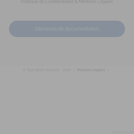
melaniegaboriausophrologue@gmail.com
Politique de Confidentialité & Mentions Légales
https://www.melaniegaboriau-sophrologue.fr
Adresse : 4 rue de la Vieille Poste Code Postal : 49112 Ville
: PELLOUAILLES-LES-VIGNES Numéro de...
Demande de documentation
© Tous droits réservés -
2026 |
Mentions légales
|
MAZEAU Ludivine
Diplômé(e) de Sophrologie Formations
Supervisé(e)
Téléconsultation possible
RNCP
Santé
Entreprise
Education
Social
Emploi
Rue du Courtil, Bruz, France
92.28 km
0671744938
0671744938