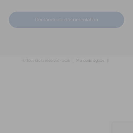
Diplômé(e) de Sophrologie Formations
Chemellier
19.99 km
Promo : novembre 2008 Code déonto. : signé
Demande de documentation
© Tous droits réservés -
2026 |
Mentions légales
|
GUILLOU Damien
Diplômé(e) de Sophrologie Formations
4 rue de la Gare - 49330 Chateauneuf sur Sarthe
22.45
km
06 03 97 65 39
06 03 97 65 39
guilloudamien@orange.fr
Siret : 820 140 648 00016 Titre RNCP délivré par la FEPS le