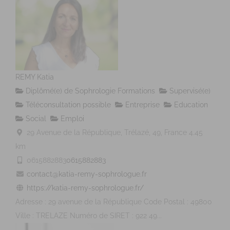
REMY Katia
Diplômé(e) de Sophrologie Formations
Supervisé(e)
Téléconsultation possible
Entreprise
Education
Social
Emploi
29 Avenue de la République, Trélazé, 49, France
4.45
km
0615882883
0615882883
contact@katia-remy-sophrologue.fr
https://katia-remy-sophrologue.fr/
Adresse : 29 avenue de la République Code Postal : 49800
Ville : TRELAZE Numéro de SIRET : 922 49...