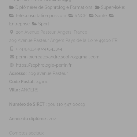
Diplômé(e) de Sophrologie Formations
Supervisé(e)
Téléconsultation possible
RNCP
Santé
Entreprise
Sport
209 Avenue Pasteur, Angers, France
209 Avenue Pasteur
Angers
Pays de la Loire
49100
FR
0241543344
0241543344
perrin.pierrealexandre.sophro@gmail.com
https://sophrologie-perrin.fr
Adresse :
209 avenue Pasteur
Code Postal :
49100
Ville :
ANGERS
Numéro de SIRET :
908 110 547 00019
Année du diplôme :
2021
Comptes sociaux