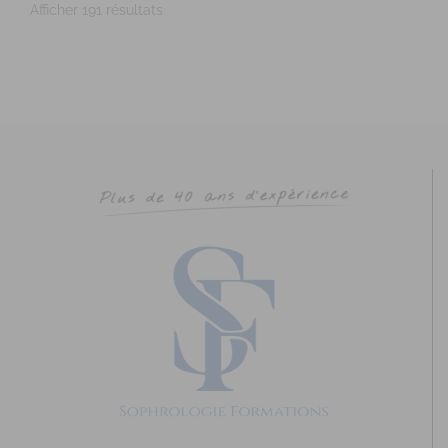
Afficher 191 résultats
PICHAULT Marie-France
Diplômé(e) de Sophrologie Formations
Angers
2.11 km
HERVE Karine
Diplômé(e) de Sophrologie Formations
Angers
2.14 km
Promo : nov. 2008 Code déonto. : signé
HEINRY Marie-Christine
Diplômé(e) de Sophrologie Formations
St Sylvain d'Anjou
6.5 km
0672319234
0672319234
Promo : mai 08 Code déonto. : signé