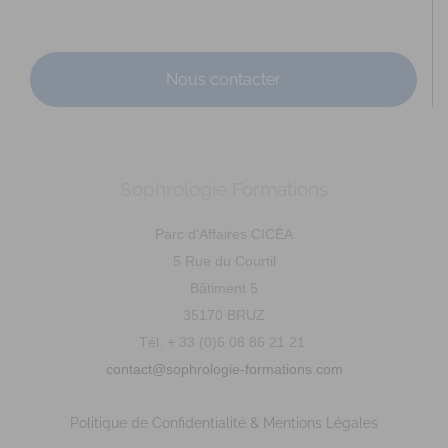
Nous contacter
LAURENT Patricia
Diplômé(e) de Sophrologie Formations
La Daguenière
9.63 km
Sophrologie Formations
06 79 50 79 15
06 79 50 79 15
Parc d'Affaires CICÉA
Promo : mai 2003 Code déonto. : signé
5 Rue du Courtil
Bâtiment 5
ROCHER Pascale
35170 BRUZ
Diplômé(e) de Sophrologie Formations
Tél. + 33 (0)6 08 86 21 21
St Martin du Fouilloux
13.91 km
contact@sophrologie-formations.com
Promo : avril 2011 Code déonto. : signé
Politique de Confidentialité & Mentions Légales
GENEVAISE Marie-Hélène