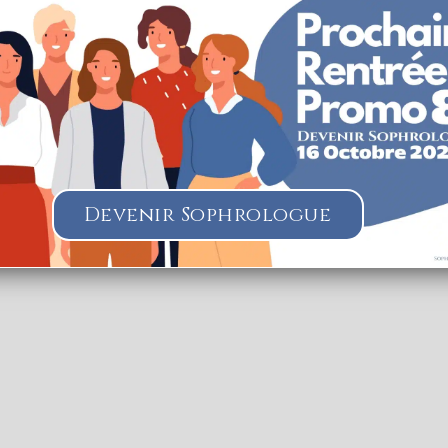
alexandre.sophro@gmail.com
ogie-perrin.fr
Nous utilisons des cookies sur notre site internet pour vous
offrir une expérience plus pertinente en mémorisant vos
nue Pasteur Code Postal : 49100 Ville : ANGERS Numéro de SIRET : 9
préférences et vos visites répétées. En cliquant sur
"J'accepte", vous consentez à l'utilisation de TOUS les
cookies.
Paramètres des Cookies
J'accepte
Je refuse
Devenir Sophrologue
herche lorsque la carte est déplacée
Sophrologie Formations
Supervisé(e)
Téléconsultation possib
a République, Trélazé, 49, France
84.89 km
15882883
-remy-sophrologue.fr
remy-sophrologue.fr/