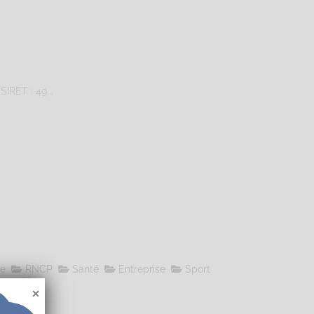
IRET : 49...
le
RNCP
Santé
Entreprise
Sport