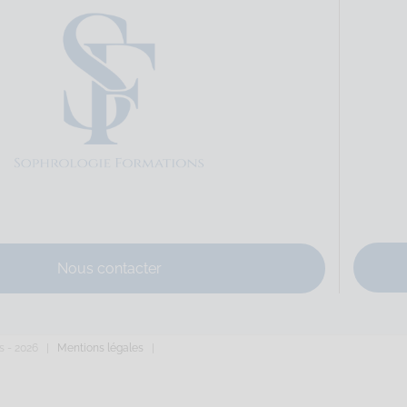
hloé
Sophrologie Formations
Supervisé(e)
Téléconsultation possib
 Rennes, France
99.72 km
68725473
live.fr
hrologie-sonotherapie.fr
Nous contacter
Danton Code Postal : 35700 Ville : RENNES Numéro de SIRET : 812 80
s -
2026 |
Mentions légales
|