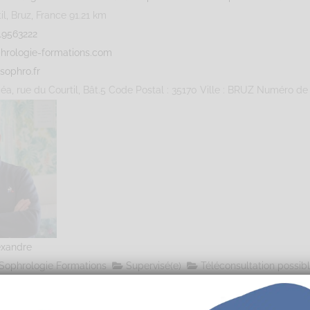
l, Bruz, France
91.21 km
19563222
hrologie-formations.com
sophro.fr
éa, rue du Courtil, Bât.5 Code Postal : 35170 Ville : BRUZ Numéro de S
exandre
Sophrologie Formations
Supervisé(e)
Téléconsultation possib
teur, Angers, France
83.44 km
41543344