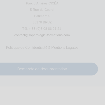
Parc d'Affaires CICÉA
5 Rue du Courtil
Bâtiment 5
35170 BRUZ
Tél. + 33 (0)6 08 86 21 21
contact@sophrologie-formations.com
le
Santé
Entreprise
Education
Social
Sport
Politique de Confidentialité & Mentions Légales
Demande de documentation
4 706 00032 An...