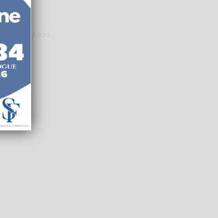
08 110 547 000...
le
Entreprise
Education
Social
Emploi