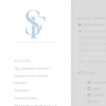
Diplômé(e) de 
18 rue Alexan
18 rue Alexandr
06 50 20 45 41
Promo : 38 (mai 2
ACCUEIL
Siret : 390 993 0
Qui sommes-nous ?
Partager
Parlons de votre
projet
Faceboo
Twitter
Agenda
LinkedIn
Formations
Mail