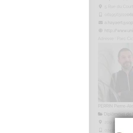
5 Rue du Courti
0619563222
06
a.hayaert@sop
http://www.uni
Adresse : Parc Cic
PERRIN Pierre-Al
Diplômé(e) de 
209 Avenue Pas
0241543344
02