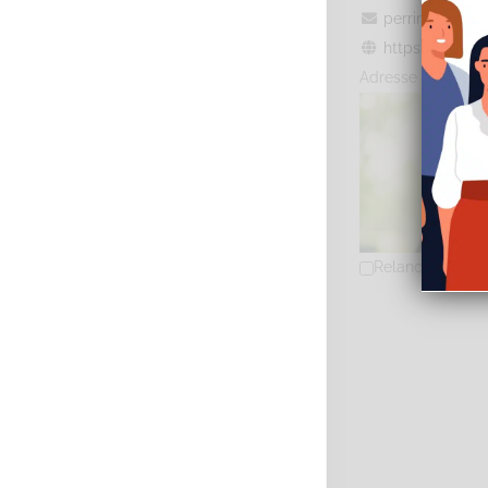
perrin.pierre
https://sophrol
Adresse : 209 ave
Relancer la rec
REMY Katia
Diplômé(e) de 
29 Avenue de l
0615882883
06
contact@katia
https://katia-