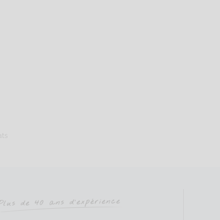
UIER Anne-Sophie
Sophrologie Formations
Supervisé(e)
Téléconsultation possib
yr Coëtquidan, Beignon, France
94.58 km
ats
51562382
uier@courriel.bio
ien-naitre-sophrologie.com
Saint Cyr Coetquidan Code Postal : 56380 Ville : BEIGNON Numéro de 