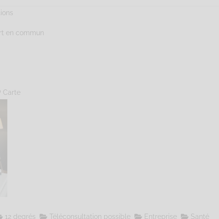
tions
ort en commun
Carte
12 degrés
Téléconsultation possible
Entreprise
Santé