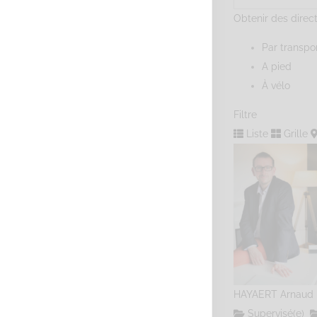
Obtenir des direc
Par transp
A pied
À vélo
Filtre
Liste
Grille
HAYAERT Arnaud
Supervisé(e)