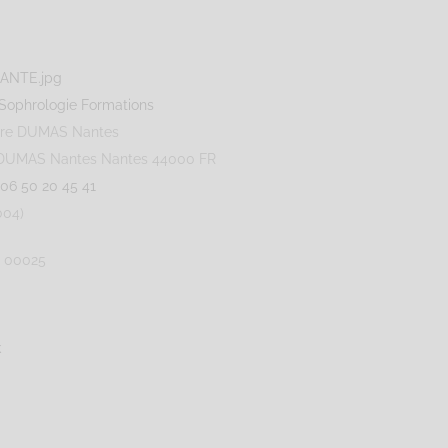
Sophrologie Formations
dre DUMAS Nantes
e DUMAS Nantes
Nantes
44000
FR
06 50 20 45 41
004)
12 00025
k