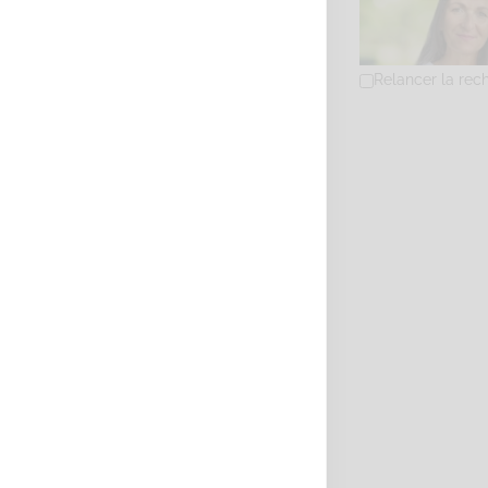
Relancer la rec
REMY Katia
Diplômé(e) de 
29 Avenue de l
0615882883
06
contact@katia
https://katia-
Adresse : 29 aven