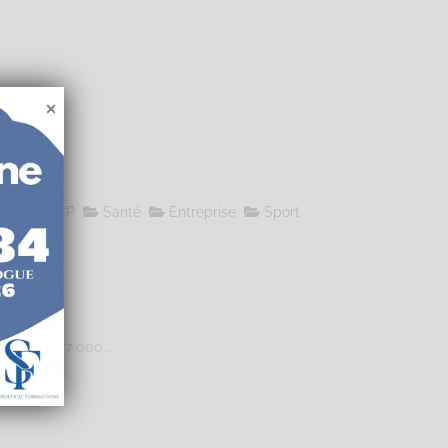
le
RNCP
Santé
Entreprise
Sport
08 110 547 000...