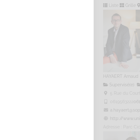
Liste
Grille
HAYAERT Arnaud
Supervisé(e)
5 Rue du Courti
0619563222
06
a.hayaert@sop
http://www.uni
Adresse : Parc Cic