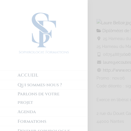
Diplômé(e) de 
25 Hameau du M
25 Hameau du Ma
0675488316
06
laure@ecoutes
http://www.eco
ACCUEIL
Promo : nov.06
Qui sommes-nous ?
Code déonto. : si
Parlons de votre
Exerce en libéral 
projet
Agenda
2 rue du Douet Ga
Formations
44000 Nantes