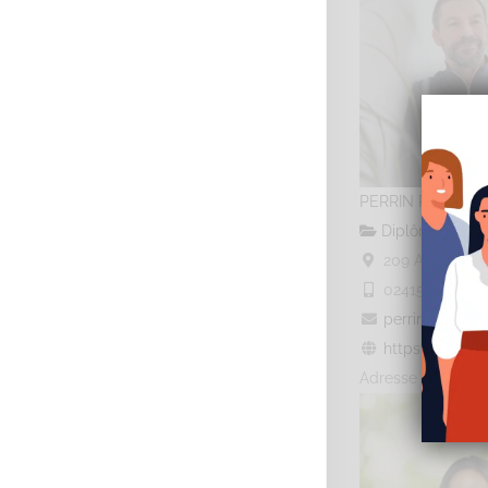
PERRIN Pierre-Al
Diplômé(e) de 
209 Avenue Pas
0241543344
02
perrin.pierre
https://sophrol
Adresse : 209 ave