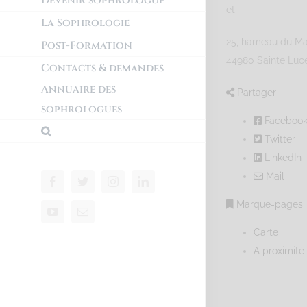
Devenir sophrologue
et
La Sophrologie
25, hameau du Ma
Post-Formation
44980 Sainte Luce
Contacts & demandes
Annuaire des
Partager
sophrologues
Faceboo
Twitter
LinkedIn
Mail
Marque-pages
Carte
A proximité