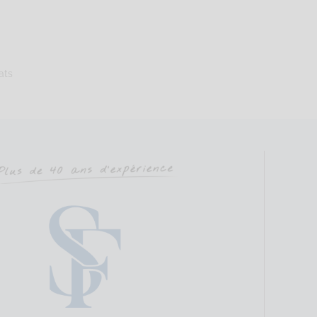
UIER Anne-Sophie
Sophrologie Formations
Supervisé(e)
Téléconsultation possib
yr Coëtquidan, Beignon, France
95.59 km
ats
51562382
uier@courriel.bio
ien-naitre-sophrologie.com
Saint Cyr Coetquidan Code Postal : 56380 Ville : BEIGNON Numéro de 
hloé