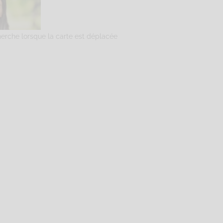
herche lorsque la carte est déplacée
Sophrologie Formations
Supervisé(e)
Téléconsultation possib
a République, Trélazé, 49, France
77.54 km
15882883
-remy-sophrologue.fr
remy-sophrologue.fr/
ue de la République Code Postal : 49800 Ville : TRELAZE Numéro de S