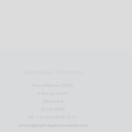
le
Santé
Education
SIRET : 895 3...
Sophrologie Formations
Parc d'Affaires CICÉA
5 Rue du Courtil
Bâtiment 5
35170 BRUZ
Tél. + 33 (0)6 08 86 21 21
contact@sophrologie-formations.com