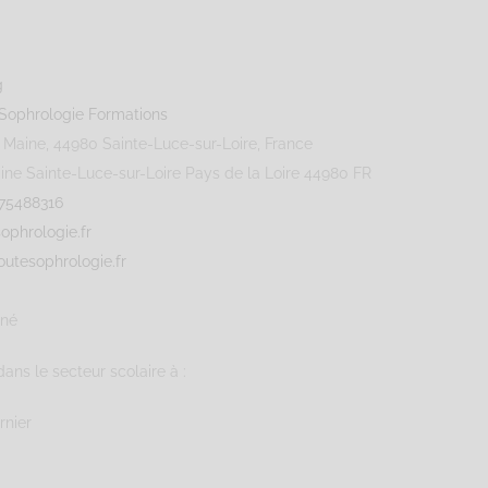
Sophrologie Formations
aine, 44980 Sainte-Luce-sur-Loire, France
ine
Sainte-Luce-sur-Loire
Pays de la Loire
44980
FR
75488316
ophrologie.fr
utesophrologie.fr
gné
dans le secteur scolaire à :
rnier