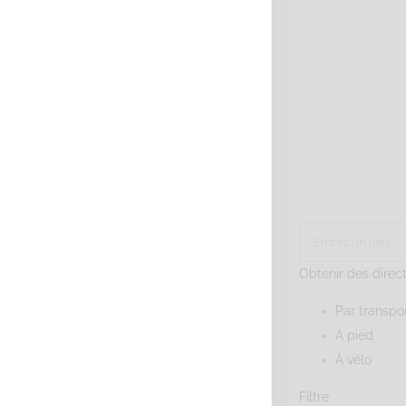
Obtenir des direc
Par transp
A pied
À vélo
Filtre