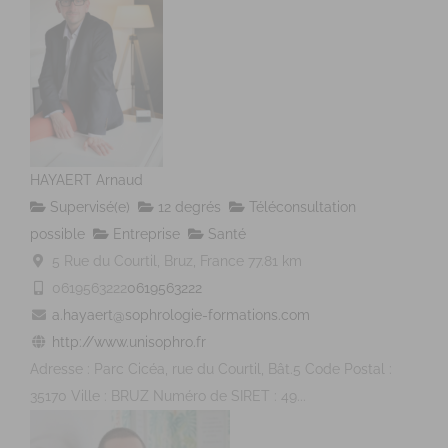
HAYAERT Arnaud
Supervisé(e)
12 degrés
Téléconsultation
possible
Entreprise
Santé
5 Rue du Courtil, Bruz, France
77.81 km
0619563222
0619563222
a.hayaert@sophrologie-formations.com
http://www.unisophro.fr
Adresse : Parc Cicéa, rue du Courtil, Bât.5 Code Postal :
35170 Ville : BRUZ Numéro de SIRET : 49...