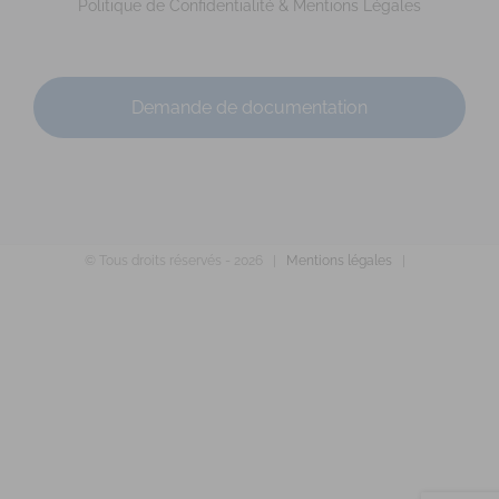
http://www.sophrologie-sonotherapie.fr
Politique de Confidentialité & Mentions Légales
Adresse : 21 rue Danton Code Postal : 35700 Ville :
RENNES Numéro de SIRET : 812 804 706 00032 An...
Demande de documentation
© Tous droits réservés -
2026 |
Mentions légales
|
ROUSSELOT-ROUQUIER Anne-Sophie
Diplômé(e) de Sophrologie Formations
Supervisé(e)
Téléconsultation possible
Santé
Education
29 Rue Saint-Cyr Coëtquidan, Beignon, France
92.59 km
0651562382
0651562382
annesophierouquier@courriel.bio
https://www.bien-naitre-sophrologie.com