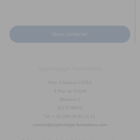
Adresse : Parc Cicéa, rue du Courtil, Bât.5 Code Postal :
35170 Ville : BRUZ Numéro de SIRET : 53...
Nous contacter
Sophrologie Formations
CHAUBERNARD Chloé
Parc d'Affaires CICÉA
Diplômé(e) de Sophrologie Formations
Supervisé(e)
5 Rue du Courtil
Téléconsultation possible
Santé
Entreprise
Bâtiment 5
Education
Social
Sport
35170 BRUZ
21 Rue Danton, Rennes, France
82.7 km
Tél. + 33 (0)6 08 86 21 21
0768725473
0768725473
contact@sophrologie-formations.com
c.chaubernard@live.fr