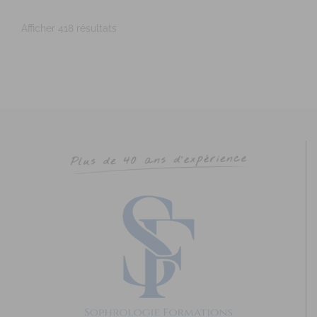
Ville : LAVAL Numéro de SIRET : 902 075 381...
Afficher 418 résultats
AUBAULT Nathalie
Diplômé(e) de Sophrologie Formations
Supervisé(e)
Téléconsultation possible
RNCP
Santé
Entreprise
Education
Social
Emploi
Sport
Rue du Courtil, Bruz, France
77.81 km
0626064000
0626064000
aubault.nathalie@gmail.com
http://www.unisophro.fr